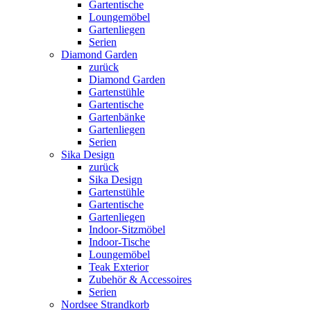
Gartentische
Loungemöbel
Gartenliegen
Serien
Diamond Garden
zurück
Diamond Garden
Gartenstühle
Gartentische
Gartenbänke
Gartenliegen
Serien
Sika Design
zurück
Sika Design
Gartenstühle
Gartentische
Gartenliegen
Indoor-Sitzmöbel
Indoor-Tische
Loungemöbel
Teak Exterior
Zubehör & Accessoires
Serien
Nordsee Strandkorb