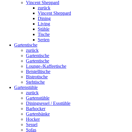
Vincent Sheppard
zurück
Vincent Sheppard
Dining
Living
Stühle
Tische
Serien
Gartentische
zurück
Gartentische
Gartentische
Lounge-/Kaffeetische
Beistelltische
Bistrotische
Stehtische
Gartenstühle
zurück
Gartenstühle
Diningsessel / Essstühle
Barhocker
Gartenbänke
Hocker
Sessel
Sofas