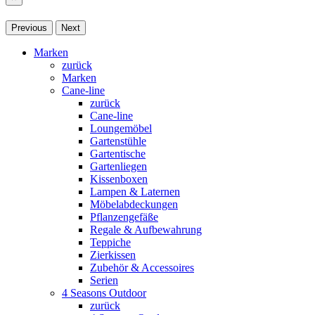
Previous
Next
Marken
zurück
Marken
Cane-line
zurück
Cane-line
Loungemöbel
Gartenstühle
Gartentische
Gartenliegen
Kissenboxen
Lampen & Laternen
Möbelabdeckungen
Pflanzengefäße
Regale & Aufbewahrung
Teppiche
Zierkissen
Zubehör & Accessoires
Serien
4 Seasons Outdoor
zurück