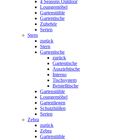
4 Seasons Outdoor
Loungemöbel
Gartenstühle
Gartentische
Zubehör
Serien
Stern
zurück
Stern
Gartentische
zurück
Gartentische
Ausziehtische
Interno
Tischsystem
Beistelltische
Gartenstühle
Loungemöbel
Gartenliegen
Schutzhüllen
Serien
Zebra
zurück
Zebra
Gartenstühle