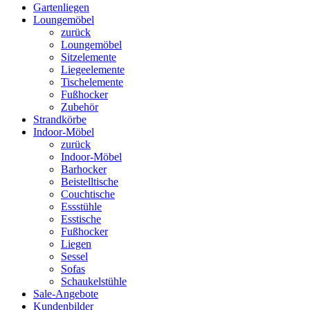
Gartenliegen
Loungemöbel
zurück
Loungemöbel
Sitzelemente
Liegeelemente
Tischelemente
Fußhocker
Zubehör
Strandkörbe
Indoor-Möbel
zurück
Indoor-Möbel
Barhocker
Beistelltische
Couchtische
Essstühle
Esstische
Fußhocker
Liegen
Sessel
Sofas
Schaukelstühle
Sale-Angebote
Kundenbilder