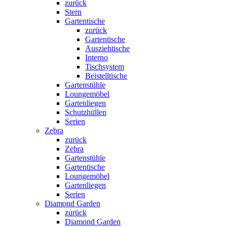
zurück
Stern
Gartentische
zurück
Gartentische
Ausziehtische
Interno
Tischsystem
Beistelltische
Gartenstühle
Loungemöbel
Gartenliegen
Schutzhüllen
Serien
Zebra
zurück
Zebra
Gartenstühle
Gartentische
Loungemöbel
Gartenliegen
Serien
Diamond Garden
zurück
Diamond Garden