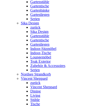
Gartenstühle
Gartentische
Gartenbänke
Gartenliegen
Serien
Sika Design
zurück
Sika Design
Gartenstühle
Gartentische
Gartenliegen
Indoor-Sitzmöbel
Indoor-Tische
Loungemöbel
Teak Exterior
Zubehör & Accessoires
Serien
Nordsee Strandkorb
Vincent Sheppard
zurück
Vincent Sheppard
Dining
Living
Stühle
Tische