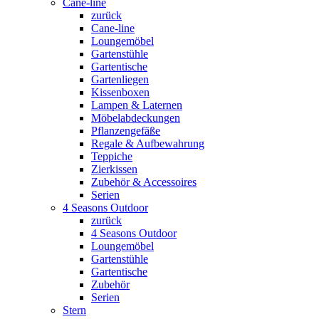
Cane-line
zurück
Cane-line
Loungemöbel
Gartenstühle
Gartentische
Gartenliegen
Kissenboxen
Lampen & Laternen
Möbelabdeckungen
Pflanzengefäße
Regale & Aufbewahrung
Teppiche
Zierkissen
Zubehör & Accessoires
Serien
4 Seasons Outdoor
zurück
4 Seasons Outdoor
Loungemöbel
Gartenstühle
Gartentische
Zubehör
Serien
Stern