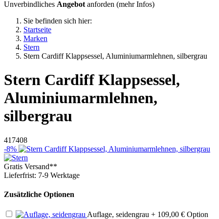
Unverbindliches
Angebot
anforden (
mehr Infos
)
Sie befinden sich hier:
Startseite
Marken
Stern
Stern Cardiff Klappsessel, Aluminiumarmlehnen, silbergrau
Stern
Cardiff Klappsessel,
Aluminiumarmlehnen,
silbergrau
417408
-8%
Gratis Versand**
Lieferfrist: 7-9 Werktage
Zusätzliche Optionen
Auflage, seidengrau
+ 109,00 €
Option