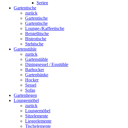
Serien
Gartentische
zurück
Gartentische
Gartentische
Lounge-/Kaffeetische
Beistelltische
Bistrotische
Stehtische
Gartenstühle
zurück
Gartenstühle
Diningsessel / Essstühle
Barhocker
Gartenbänke
Hocker
Sessel
Sofas
Gartenliegen
Loungemöbel
zurück
Loungemöbel
Sitzelemente
Liegeelemente
Tischelemente