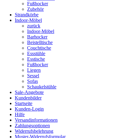
Fußhocker
Zubehör
Strandkörbe
Indoor-Möbel
zurück
Indoor-Möbel
Barhocker
Beistelltische
Couchtische
Essstühle
Esstische
Fußhocker
Liegen
Sessel
Sofas
Schaukelstühle
Sale-Angebote
Kundenbilder
Startseite
Kunden-Login
Hilfe
Versandinformationen
Zahlungsoptionen
Widerrufsbelehrung
Muster-Widerrufsformular