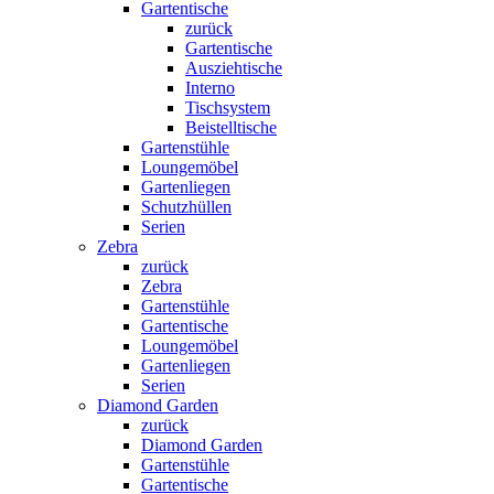
Gartentische
zurück
Gartentische
Ausziehtische
Interno
Tischsystem
Beistelltische
Gartenstühle
Loungemöbel
Gartenliegen
Schutzhüllen
Serien
Zebra
zurück
Zebra
Gartenstühle
Gartentische
Loungemöbel
Gartenliegen
Serien
Diamond Garden
zurück
Diamond Garden
Gartenstühle
Gartentische