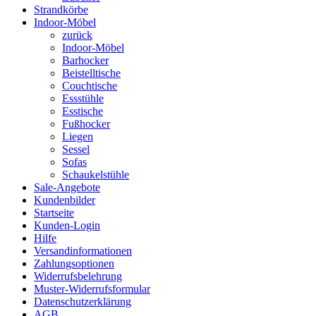
Strandkörbe
Indoor-Möbel
zurück
Indoor-Möbel
Barhocker
Beistelltische
Couchtische
Essstühle
Esstische
Fußhocker
Liegen
Sessel
Sofas
Schaukelstühle
Sale-Angebote
Kundenbilder
Startseite
Kunden-Login
Hilfe
Versandinformationen
Zahlungsoptionen
Widerrufsbelehrung
Muster-Widerrufsformular
Datenschutzerklärung
AGB