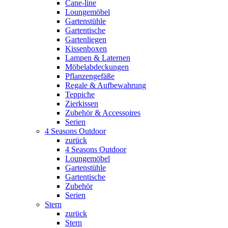
Cane-line
Loungemöbel
Gartenstühle
Gartentische
Gartenliegen
Kissenboxen
Lampen & Laternen
Möbelabdeckungen
Pflanzengefäße
Regale & Aufbewahrung
Teppiche
Zierkissen
Zubehör & Accessoires
Serien
4 Seasons Outdoor
zurück
4 Seasons Outdoor
Loungemöbel
Gartenstühle
Gartentische
Zubehör
Serien
Stern
zurück
Stern