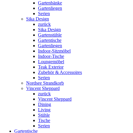
Gartenbänke
Gartenliegen
Serien
Sika Design
zurück
Sika Design
Gartenstühle
Gartentische
Gartenliegen
Indoor-Sitzmöbel
Indoor-Tische
Loungemöbel
Teak Exterior
Zubehör & Accessoires
Serien
Nordsee Strandkorb
Vincent Sheppard
zurück
Vincent Sheppard
Dining
Living
Stühle
Tische
Serien
Gartentische