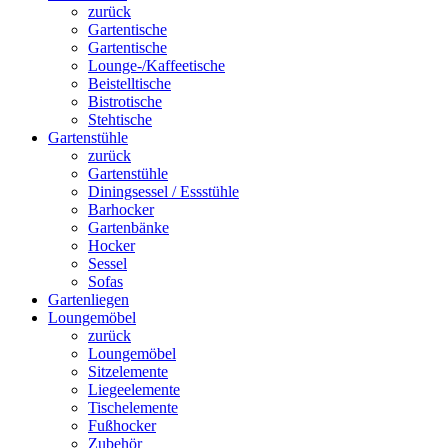
zurück
Gartentische
Gartentische
Lounge-/Kaffeetische
Beistelltische
Bistrotische
Stehtische
Gartenstühle
zurück
Gartenstühle
Diningsessel / Essstühle
Barhocker
Gartenbänke
Hocker
Sessel
Sofas
Gartenliegen
Loungemöbel
zurück
Loungemöbel
Sitzelemente
Liegeelemente
Tischelemente
Fußhocker
Zubehör