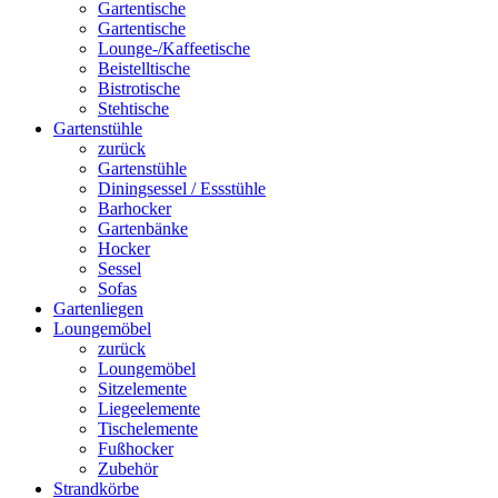
Gartentische
Gartentische
Lounge-/Kaffeetische
Beistelltische
Bistrotische
Stehtische
Gartenstühle
zurück
Gartenstühle
Diningsessel / Essstühle
Barhocker
Gartenbänke
Hocker
Sessel
Sofas
Gartenliegen
Loungemöbel
zurück
Loungemöbel
Sitzelemente
Liegeelemente
Tischelemente
Fußhocker
Zubehör
Strandkörbe