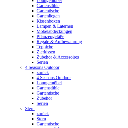
Loungemöbel
Gartenstühle
Gartentische
Gartenliegen
Kissenboxen
Lampen & Laternen
Möbelabdeckungen
Pflanzengefäße
Regale & Aufbewahrung
Teppiche
Zierkissen
Zubehör & Accessoires
Serien
4 Seasons Outdoor
zurück
4 Seasons Outdoor
Loungemöbel
Gartenstühle
Gartentische
Zubehör
Serien
Stern
zurück
Stern
Gartentische