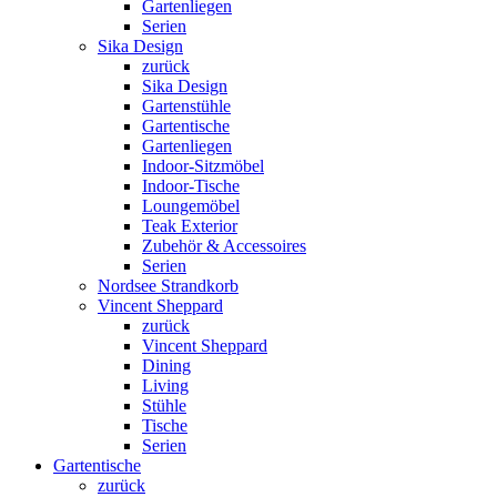
Gartenliegen
Serien
Sika Design
zurück
Sika Design
Gartenstühle
Gartentische
Gartenliegen
Indoor-Sitzmöbel
Indoor-Tische
Loungemöbel
Teak Exterior
Zubehör & Accessoires
Serien
Nordsee Strandkorb
Vincent Sheppard
zurück
Vincent Sheppard
Dining
Living
Stühle
Tische
Serien
Gartentische
zurück