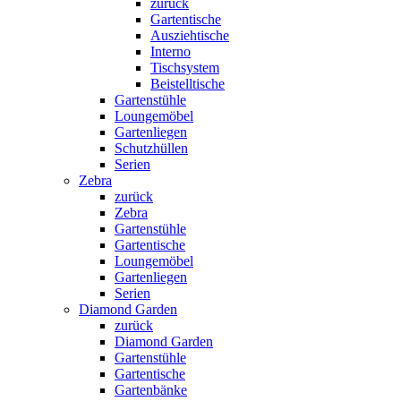
zurück
Gartentische
Ausziehtische
Interno
Tischsystem
Beistelltische
Gartenstühle
Loungemöbel
Gartenliegen
Schutzhüllen
Serien
Zebra
zurück
Zebra
Gartenstühle
Gartentische
Loungemöbel
Gartenliegen
Serien
Diamond Garden
zurück
Diamond Garden
Gartenstühle
Gartentische
Gartenbänke