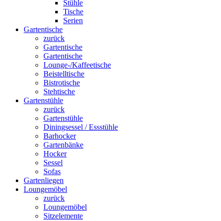
Stühle
Tische
Serien
Gartentische
zurück
Gartentische
Gartentische
Lounge-/Kaffeetische
Beistelltische
Bistrotische
Stehtische
Gartenstühle
zurück
Gartenstühle
Diningsessel / Essstühle
Barhocker
Gartenbänke
Hocker
Sessel
Sofas
Gartenliegen
Loungemöbel
zurück
Loungemöbel
Sitzelemente