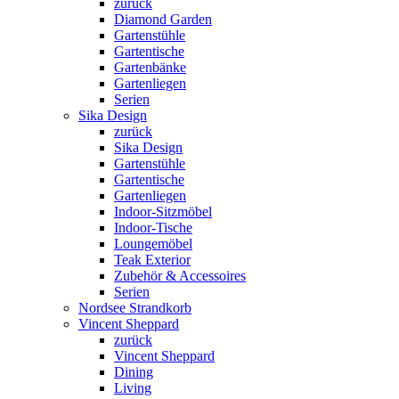
zurück
Diamond Garden
Gartenstühle
Gartentische
Gartenbänke
Gartenliegen
Serien
Sika Design
zurück
Sika Design
Gartenstühle
Gartentische
Gartenliegen
Indoor-Sitzmöbel
Indoor-Tische
Loungemöbel
Teak Exterior
Zubehör & Accessoires
Serien
Nordsee Strandkorb
Vincent Sheppard
zurück
Vincent Sheppard
Dining
Living