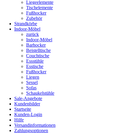
Liegeelemente
Tischelemente
Fußhocker
Zubehör
Strandkörbe
Indoor-Möbel
zurück
Indoor-Möbel
Barhocker
Beistelltische
Couchtische
Essstühle
Esstische
Fußhocker
Liegen
Sessel
Sofas
Schaukelstühle
Sale-Angebote
Kundenbilder
Startseite
Kunden-Login
Hilfe
Versandinformationen
Zahlungsoptionen