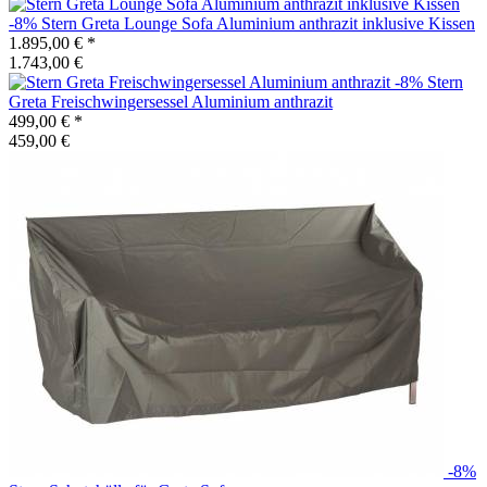
-8%
Stern
Greta Lounge Sofa Aluminium anthrazit inklusive Kissen
1.895,00 €
*
1.743,00 €
-8%
Stern
Greta Freischwingersessel Aluminium anthrazit
499,00 €
*
459,00 €
-8%