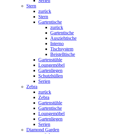
Serien
Stern
zurück
Stern
Gartentische
zurück
Gartentische
Ausziehtische
Interno
Tischsystem
Beistelltische
Gartenstühle
Loungemöbel
Gartenliegen
Schutzhüllen
Serien
Zebra
zurück
Zebra
Gartenstühle
Gartentische
Loungemöbel
Gartenliegen
Serien
Diamond Garden