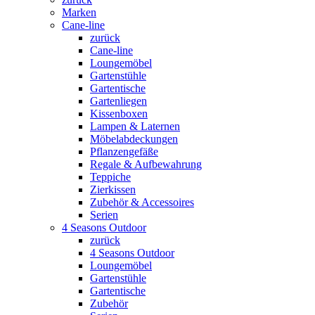
Marken
Cane-line
zurück
Cane-line
Loungemöbel
Gartenstühle
Gartentische
Gartenliegen
Kissenboxen
Lampen & Laternen
Möbelabdeckungen
Pflanzengefäße
Regale & Aufbewahrung
Teppiche
Zierkissen
Zubehör & Accessoires
Serien
4 Seasons Outdoor
zurück
4 Seasons Outdoor
Loungemöbel
Gartenstühle
Gartentische
Zubehör