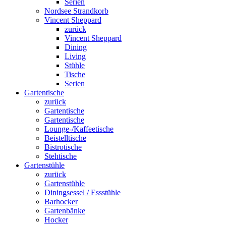
Serien
Nordsee Strandkorb
Vincent Sheppard
zurück
Vincent Sheppard
Dining
Living
Stühle
Tische
Serien
Gartentische
zurück
Gartentische
Gartentische
Lounge-/Kaffeetische
Beistelltische
Bistrotische
Stehtische
Gartenstühle
zurück
Gartenstühle
Diningsessel / Essstühle
Barhocker
Gartenbänke
Hocker