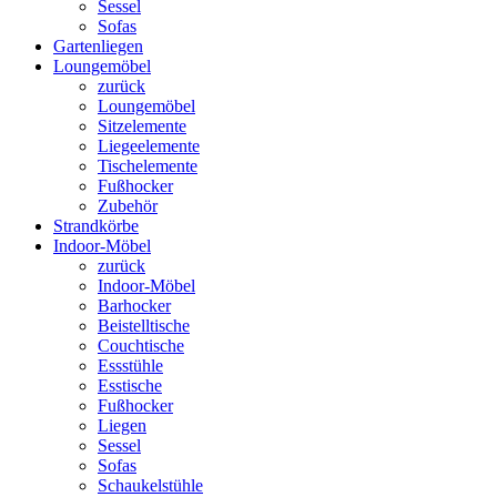
Sessel
Sofas
Gartenliegen
Loungemöbel
zurück
Loungemöbel
Sitzelemente
Liegeelemente
Tischelemente
Fußhocker
Zubehör
Strandkörbe
Indoor-Möbel
zurück
Indoor-Möbel
Barhocker
Beistelltische
Couchtische
Essstühle
Esstische
Fußhocker
Liegen
Sessel
Sofas
Schaukelstühle