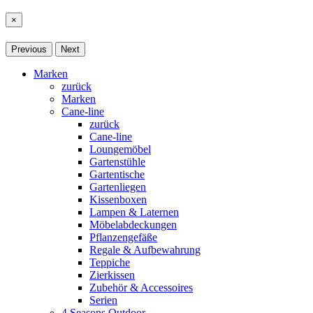
×
Previous
Next
Marken
zurück
Marken
Cane-line
zurück
Cane-line
Loungemöbel
Gartenstühle
Gartentische
Gartenliegen
Kissenboxen
Lampen & Laternen
Möbelabdeckungen
Pflanzengefäße
Regale & Aufbewahrung
Teppiche
Zierkissen
Zubehör & Accessoires
Serien
4 Seasons Outdoor