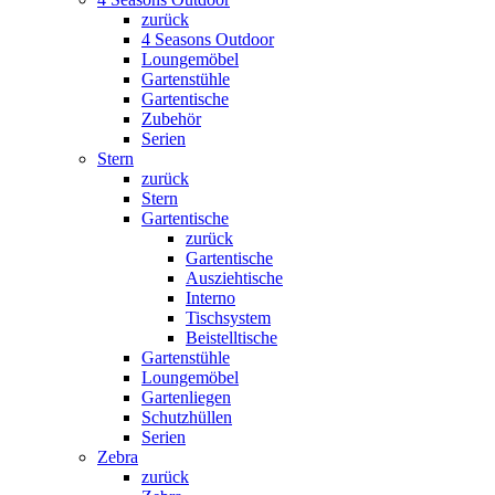
zurück
4 Seasons Outdoor
Loungemöbel
Gartenstühle
Gartentische
Zubehör
Serien
Stern
zurück
Stern
Gartentische
zurück
Gartentische
Ausziehtische
Interno
Tischsystem
Beistelltische
Gartenstühle
Loungemöbel
Gartenliegen
Schutzhüllen
Serien
Zebra
zurück