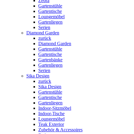
Zebra
Gartenstühle
Gartentische
Loungemöbel
Gartenliegen
Serien
Diamond Garden
zurück
Diamond Garden
Gartenstühle
Gartentische
Gartenbänke
Gartenliegen
Serien
Sika Design
zurück
Sika Design
Gartenstühle
Gartentische
Gartenliegen
Indoor-Sitzmöbel
Indoor-Tische
Loungemöbel
Teak Exterior
Zubehör & Accessoires