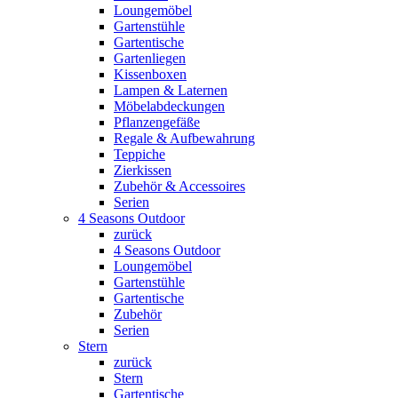
Loungemöbel
Gartenstühle
Gartentische
Gartenliegen
Kissenboxen
Lampen & Laternen
Möbelabdeckungen
Pflanzengefäße
Regale & Aufbewahrung
Teppiche
Zierkissen
Zubehör & Accessoires
Serien
4 Seasons Outdoor
zurück
4 Seasons Outdoor
Loungemöbel
Gartenstühle
Gartentische
Zubehör
Serien
Stern
zurück
Stern
Gartentische