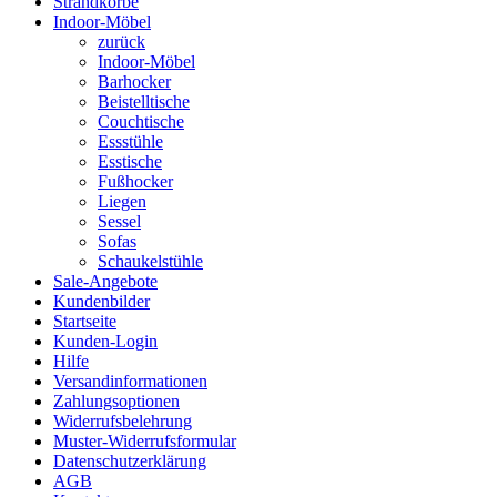
Strandkörbe
Indoor-Möbel
zurück
Indoor-Möbel
Barhocker
Beistelltische
Couchtische
Essstühle
Esstische
Fußhocker
Liegen
Sessel
Sofas
Schaukelstühle
Sale-Angebote
Kundenbilder
Startseite
Kunden-Login
Hilfe
Versandinformationen
Zahlungsoptionen
Widerrufsbelehrung
Muster-Widerrufsformular
Datenschutzerklärung
AGB