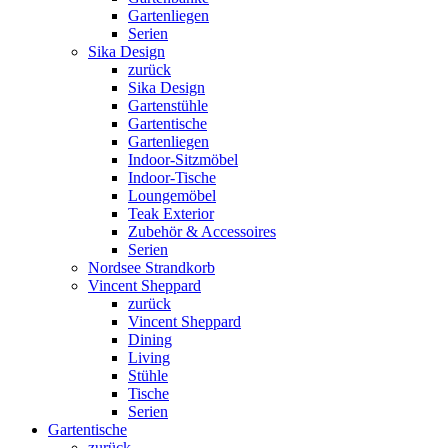
Gartenliegen
Serien
Sika Design
zurück
Sika Design
Gartenstühle
Gartentische
Gartenliegen
Indoor-Sitzmöbel
Indoor-Tische
Loungemöbel
Teak Exterior
Zubehör & Accessoires
Serien
Nordsee Strandkorb
Vincent Sheppard
zurück
Vincent Sheppard
Dining
Living
Stühle
Tische
Serien
Gartentische
zurück