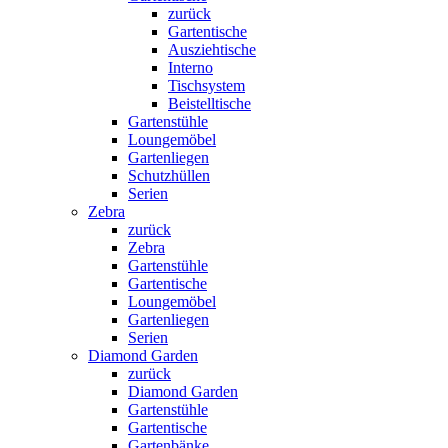
zurück
Gartentische
Ausziehtische
Interno
Tischsystem
Beistelltische
Gartenstühle
Loungemöbel
Gartenliegen
Schutzhüllen
Serien
Zebra
zurück
Zebra
Gartenstühle
Gartentische
Loungemöbel
Gartenliegen
Serien
Diamond Garden
zurück
Diamond Garden
Gartenstühle
Gartentische
Gartenbänke