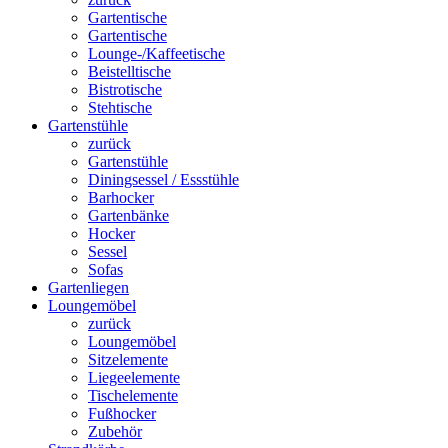
Gartentische
Gartentische
Lounge-/Kaffeetische
Beistelltische
Bistrotische
Stehtische
Gartenstühle
zurück
Gartenstühle
Diningsessel / Essstühle
Barhocker
Gartenbänke
Hocker
Sessel
Sofas
Gartenliegen
Loungemöbel
zurück
Loungemöbel
Sitzelemente
Liegeelemente
Tischelemente
Fußhocker
Zubehör