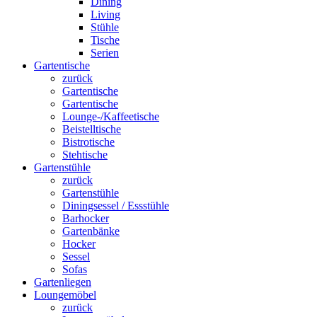
Dining
Living
Stühle
Tische
Serien
Gartentische
zurück
Gartentische
Gartentische
Lounge-/Kaffeetische
Beistelltische
Bistrotische
Stehtische
Gartenstühle
zurück
Gartenstühle
Diningsessel / Essstühle
Barhocker
Gartenbänke
Hocker
Sessel
Sofas
Gartenliegen
Loungemöbel
zurück