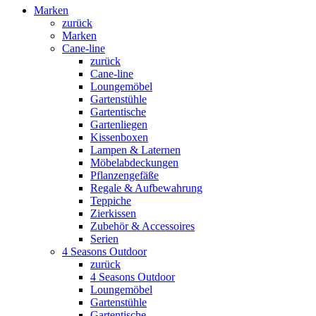
Marken
zurück
Marken
Cane-line
zurück
Cane-line
Loungemöbel
Gartenstühle
Gartentische
Gartenliegen
Kissenboxen
Lampen & Laternen
Möbelabdeckungen
Pflanzengefäße
Regale & Aufbewahrung
Teppiche
Zierkissen
Zubehör & Accessoires
Serien
4 Seasons Outdoor
zurück
4 Seasons Outdoor
Loungemöbel
Gartenstühle
Gartentische