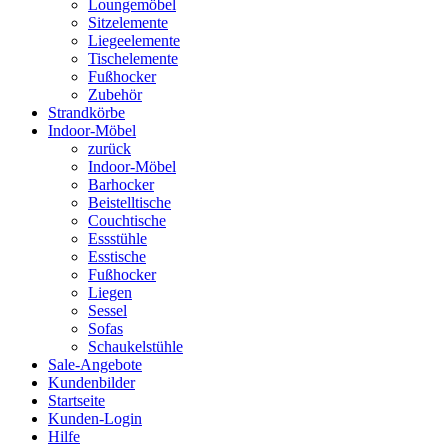
Loungemöbel
Sitzelemente
Liegeelemente
Tischelemente
Fußhocker
Zubehör
Strandkörbe
Indoor-Möbel
zurück
Indoor-Möbel
Barhocker
Beistelltische
Couchtische
Essstühle
Esstische
Fußhocker
Liegen
Sessel
Sofas
Schaukelstühle
Sale-Angebote
Kundenbilder
Startseite
Kunden-Login
Hilfe