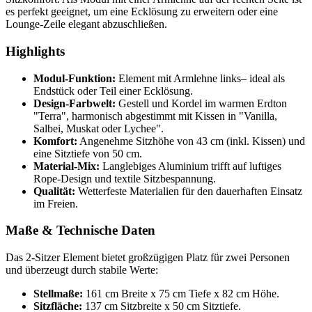
es perfekt geeignet, um eine Ecklösung zu erweitern oder eine
Lounge-Zeile elegant abzuschließen.
Highlights
Modul-Funktion:
Element mit Armlehne links– ideal als
Endstück oder Teil einer Ecklösung.
Design-Farbwelt:
Gestell und Kordel im warmen Erdton
"Terra", harmonisch abgestimmt mit Kissen in "Vanilla,
Salbei, Muskat oder Lychee".
Komfort:
Angenehme Sitzhöhe von 43 cm (inkl. Kissen) und
eine Sitztiefe von 50 cm.
Material-Mix:
Langlebiges Aluminium trifft auf luftiges
Rope-Design und textile Sitzbespannung.
Qualität:
Wetterfeste Materialien für den dauerhaften Einsatz
im Freien.
Maße & Technische Daten
Das 2-Sitzer Element bietet großzügigen Platz für zwei Personen
und überzeugt durch stabile Werte:
Stellmaße:
161 cm Breite x 75 cm Tiefe x 82 cm Höhe.
Sitzfläche:
137 cm Sitzbreite x 50 cm Sitztiefe.