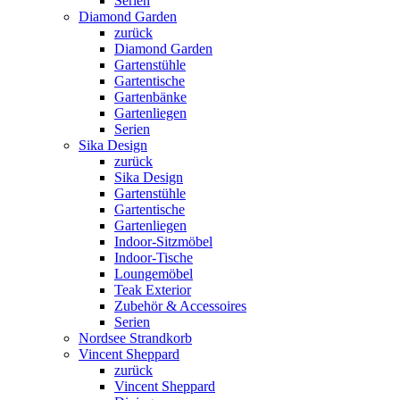
Serien
Diamond Garden
zurück
Diamond Garden
Gartenstühle
Gartentische
Gartenbänke
Gartenliegen
Serien
Sika Design
zurück
Sika Design
Gartenstühle
Gartentische
Gartenliegen
Indoor-Sitzmöbel
Indoor-Tische
Loungemöbel
Teak Exterior
Zubehör & Accessoires
Serien
Nordsee Strandkorb
Vincent Sheppard
zurück
Vincent Sheppard