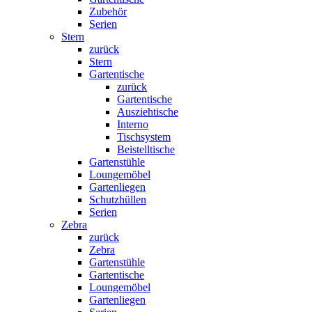
Zubehör
Serien
Stern
zurück
Stern
Gartentische
zurück
Gartentische
Ausziehtische
Interno
Tischsystem
Beistelltische
Gartenstühle
Loungemöbel
Gartenliegen
Schutzhüllen
Serien
Zebra
zurück
Zebra
Gartenstühle
Gartentische
Loungemöbel
Gartenliegen