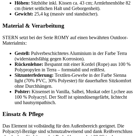
Höhen:
Sitzhöhe inkl. Kissen ca. 43 cm; Armlehnenhöhe 82
cm (bietet seitlichen Halt und Geborgenheit).
Gewicht:
25,4 kg (massiv und standsicher).
Material & Verarbeitung
STERN setzt bei der Serie ROMY auf einen bewährten Outdoor-
Materialmix:
Gestell:
Pulverbeschichtetes Aluminium in der Farbe Terra
(widerstandsfähig gegen Korrosion).
Rückenlehne:
Bespannt mit einer Kordel (Rope) aus 100 %
Polypropylen in Terra – formstabil und reißfest.
Sitzunterfederung:
Textilen-Gewebe in der Farbe Sienna
light (70% PVC, 30% Polyester) für dauerhaften Sitzkomfort
ohne Durchhängen.
Polster:
Kissenset in Vanilla, Salbei, Muskat oder Lychee aus
100 % Polyacryl. Der Stoff ist spinndüsengefärbt, lichtecht
und hautsympathisch.
Einsatz & Pflege
Das Element ist vollständig für den Außenbereich geeignet. Die
Polyacryl-Bezüge sind schmutzabweisend und dank Reißverschluss