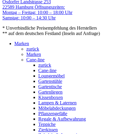
Osdorfer Landstrasse 253
22589 Hamburg
Öffnungszeiten:
Montag – Freitag: 10:00 – 18:00 Uhr
Samstag: 10:00 – 14:30 Uhr
* Unverbindliche Preisempfehlung des Herstellers
** auf dem deutschen Festland (Inseln auf Anfrage)
Marken
zurück
Marken
Cane-line
zurück
Cane-line
Loungemöbel
Gartenstühle
Gartentische
Gartenliegen
Kissenboxen
Lampen & Laternen
Möbelabdeckungen
Pflanzengefäße
Regale & Aufbewahrung
Teppiche
Zierkissen