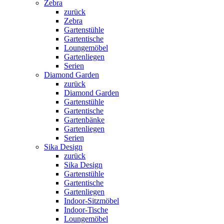
Zebra
zurück
Zebra
Gartenstühle
Gartentische
Loungemöbel
Gartenliegen
Serien
Diamond Garden
zurück
Diamond Garden
Gartenstühle
Gartentische
Gartenbänke
Gartenliegen
Serien
Sika Design
zurück
Sika Design
Gartenstühle
Gartentische
Gartenliegen
Indoor-Sitzmöbel
Indoor-Tische
Loungemöbel