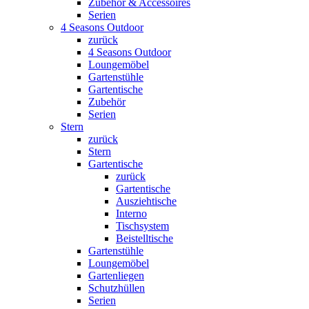
Zubehör & Accessoires
Serien
4 Seasons Outdoor
zurück
4 Seasons Outdoor
Loungemöbel
Gartenstühle
Gartentische
Zubehör
Serien
Stern
zurück
Stern
Gartentische
zurück
Gartentische
Ausziehtische
Interno
Tischsystem
Beistelltische
Gartenstühle
Loungemöbel
Gartenliegen
Schutzhüllen
Serien