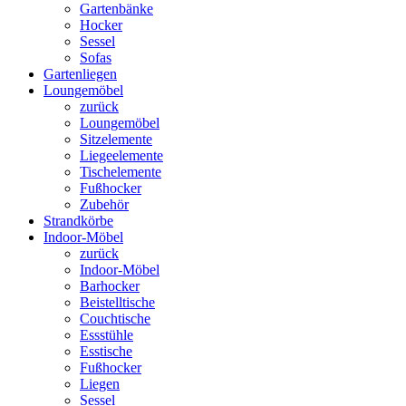
Gartenbänke
Hocker
Sessel
Sofas
Gartenliegen
Loungemöbel
zurück
Loungemöbel
Sitzelemente
Liegeelemente
Tischelemente
Fußhocker
Zubehör
Strandkörbe
Indoor-Möbel
zurück
Indoor-Möbel
Barhocker
Beistelltische
Couchtische
Essstühle
Esstische
Fußhocker
Liegen
Sessel