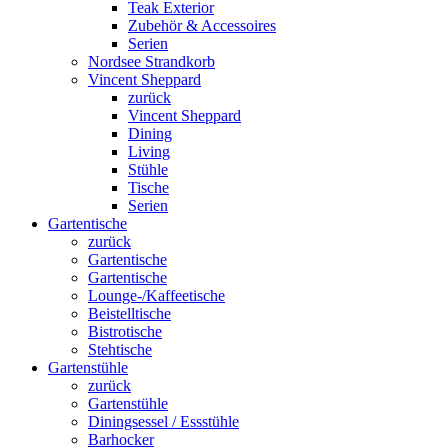
Teak Exterior
Zubehör & Accessoires
Serien
Nordsee Strandkorb
Vincent Sheppard
zurück
Vincent Sheppard
Dining
Living
Stühle
Tische
Serien
Gartentische
zurück
Gartentische
Gartentische
Lounge-/Kaffeetische
Beistelltische
Bistrotische
Stehtische
Gartenstühle
zurück
Gartenstühle
Diningsessel / Essstühle
Barhocker