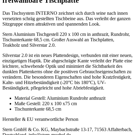
freiwählbare Tischplatte
Das Tischsystem INTERNO zeichnet sich durch seine nach innen
versetzten schräg gestellten Tischbeine aus. Das verleiht der ganzen
Sitzgruppe einen attraktiven und spannenden Look.
Stern Aluminium Tischgestell 220 x 100 cm in anthrazit, Rundrohr,
Tischunterkante 68,5 cm. Großer Auswahl an Tischplatten,
Teakholz und Silverstar 2.0.
Silverstar 2.0 ist ein neues Plattendesign, verbunden mit einer neuen,
einzigartigen Haptik. Die abgeschrägte Kante verleiht der Platte eine
leichtere, schwebende Optik und minimiert die Sichtbarkeit des
dunklen Plattenkerns ohne die positiven Gebrauchseigenschaften zu
verändern. Die besonderen Eigenschaften sind hohe Kratzfestigkeit,
Kalte- und Hitzebeständigkeit (-20°C bis 180°C), UV-
Beständigkeit, pflegeleicht und hohe Abriebfestigkeit.
Material Gestell: Aluminium Rundrohr anthrazit
Maße Gestell: 220 x 100 x75 cm
Tischunterkante 68,5 cm
Hersteller & EU verantwortliche Person
Stern GmbH & Co. KG, Maybachstraße 13-17, 71563 Affalterbach,
Deutschland, info@stern-moebel.de