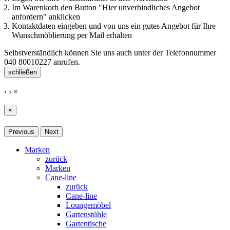
Im Warenkorb den Button "Hier unverbindliches Angebot
anfordern" anklicken
Kontaktdaten eingeben und von uns ein gutes Angebot für Ihre
Wunschmöblierung per Mail erhalten
Selbstverständlich können Sie uns auch unter der Telefonnummer
040 80010227
anrufen.
schließen
‹
›
×
×
Previous
Next
Marken
zurück
Marken
Cane-line
zurück
Cane-line
Loungemöbel
Gartenstühle
Gartentische