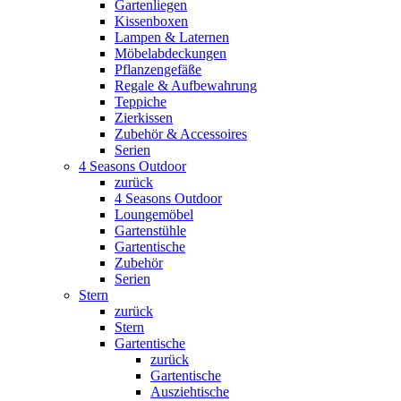
Gartenliegen
Kissenboxen
Lampen & Laternen
Möbelabdeckungen
Pflanzengefäße
Regale & Aufbewahrung
Teppiche
Zierkissen
Zubehör & Accessoires
Serien
4 Seasons Outdoor
zurück
4 Seasons Outdoor
Loungemöbel
Gartenstühle
Gartentische
Zubehör
Serien
Stern
zurück
Stern
Gartentische
zurück
Gartentische
Ausziehtische