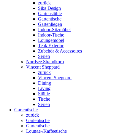
zurück
Sika Design
Gartenstühle
Gartentische
Gartenliegen
Indoor-Sitzmöbel
Indoor-Tische
Loungemöbel
Teak Exterior
Zubehör & Accessoires
Serien
Nordsee Strandkorb
Vincent Sheppard
zurück
Vincent Sheppard
Dining
Living
Stühle
Tische
Serien
Gartentische
zurück
Gartentische
Gartentische
Lounge-/Kaffeetische