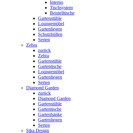
Interno
Tischsystem
Beistelltische
Gartenstühle
Loungemöbel
Gartenliegen
Schutzhüllen
Serien
Zebra
zurück
Zebra
Gartenstühle
Gartentische
Loungemöbel
Gartenliegen
Serien
Diamond Garden
zurück
Diamond Garden
Gartenstühle
Gartentische
Gartenbänke
Gartenliegen
Serien
Sika Design