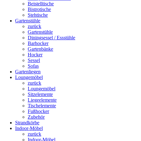
Beistelltische
Bistrotische
Stehtische
Gartenstühle
zurück
Gartenstühle
Diningsessel / Essstühle
Barhocker
Gartenbänke
Hocker
Sessel
Sofas
Gartenliegen
Loungemöbel
zurück
Loungemöbel
Sitzelemente
Liegeelemente
Tischelemente
Fußhocker
Zubehör
Strandkörbe
Indoor-Möbel
zurück
Indoor-Möbel