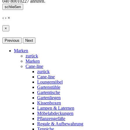
040 80010227
anrufen.
schließen
‹
›
×
×
Previous
Next
Marken
zurück
Marken
Cane-line
zurück
Cane-line
Loungemöbel
Gartenstühle
Gartentische
Gartenliegen
Kissenboxen
Lampen & Laternen
Möbelabdeckungen
Pflanzengefäße
Regale & Aufbewahrung
Teppiche