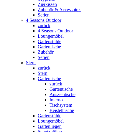
Zierkissen
Zubehör & Accessoires
Serien
4 Seasons Outdoor
zurück
4 Seasons Outdoor
Loungemöbel
Gartenstühle
Gartentische
Zubehör
Serien
Stern
zurück
Stern
Gartentische
zurück
Gartentische
Ausziehtische
Interno
Tischsystem
Beistelltische
Gartenstühle
Loungemöbel
Gartenliegen
Schutzhüllen