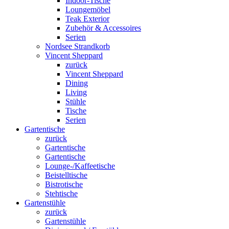
Indoor-Tische
Loungemöbel
Teak Exterior
Zubehör & Accessoires
Serien
Nordsee Strandkorb
Vincent Sheppard
zurück
Vincent Sheppard
Dining
Living
Stühle
Tische
Serien
Gartentische
zurück
Gartentische
Gartentische
Lounge-/Kaffeetische
Beistelltische
Bistrotische
Stehtische
Gartenstühle
zurück
Gartenstühle