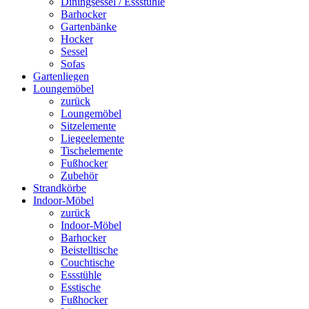
Diningsessel / Essstühle
Barhocker
Gartenbänke
Hocker
Sessel
Sofas
Gartenliegen
Loungemöbel
zurück
Loungemöbel
Sitzelemente
Liegeelemente
Tischelemente
Fußhocker
Zubehör
Strandkörbe
Indoor-Möbel
zurück
Indoor-Möbel
Barhocker
Beistelltische
Couchtische
Essstühle
Esstische
Fußhocker