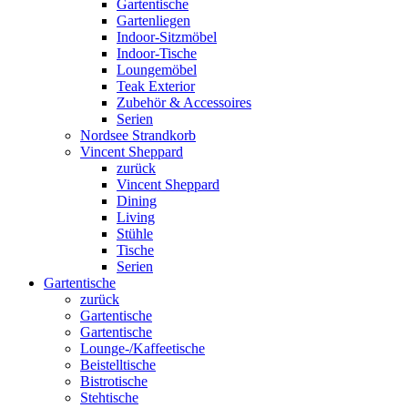
Gartentische
Gartenliegen
Indoor-Sitzmöbel
Indoor-Tische
Loungemöbel
Teak Exterior
Zubehör & Accessoires
Serien
Nordsee Strandkorb
Vincent Sheppard
zurück
Vincent Sheppard
Dining
Living
Stühle
Tische
Serien
Gartentische
zurück
Gartentische
Gartentische
Lounge-/Kaffeetische
Beistelltische
Bistrotische
Stehtische