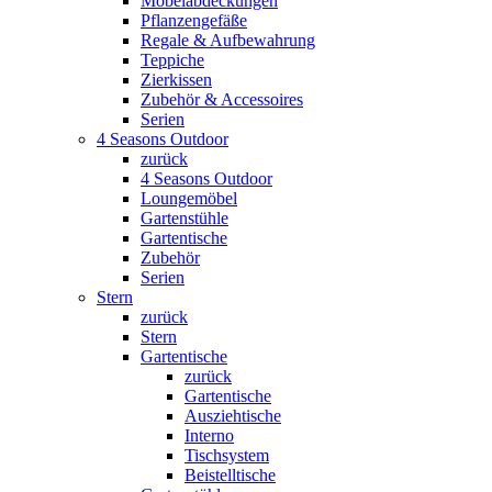
Möbelabdeckungen
Pflanzengefäße
Regale & Aufbewahrung
Teppiche
Zierkissen
Zubehör & Accessoires
Serien
4 Seasons Outdoor
zurück
4 Seasons Outdoor
Loungemöbel
Gartenstühle
Gartentische
Zubehör
Serien
Stern
zurück
Stern
Gartentische
zurück
Gartentische
Ausziehtische
Interno
Tischsystem
Beistelltische