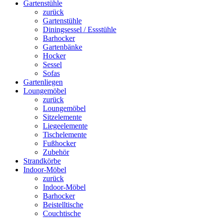
Gartenstühle
zurück
Gartenstühle
Diningsessel / Essstühle
Barhocker
Gartenbänke
Hocker
Sessel
Sofas
Gartenliegen
Loungemöbel
zurück
Loungemöbel
Sitzelemente
Liegeelemente
Tischelemente
Fußhocker
Zubehör
Strandkörbe
Indoor-Möbel
zurück
Indoor-Möbel
Barhocker
Beistelltische
Couchtische