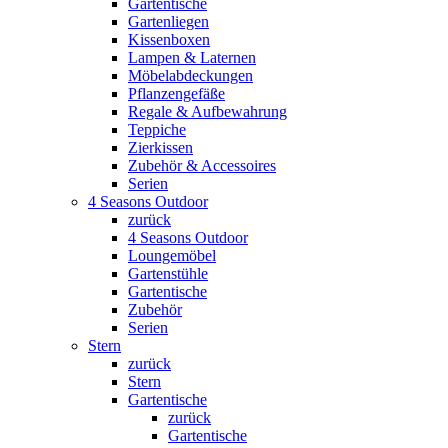
Gartentische
Gartenliegen
Kissenboxen
Lampen & Laternen
Möbelabdeckungen
Pflanzengefäße
Regale & Aufbewahrung
Teppiche
Zierkissen
Zubehör & Accessoires
Serien
4 Seasons Outdoor
zurück
4 Seasons Outdoor
Loungemöbel
Gartenstühle
Gartentische
Zubehör
Serien
Stern
zurück
Stern
Gartentische
zurück
Gartentische