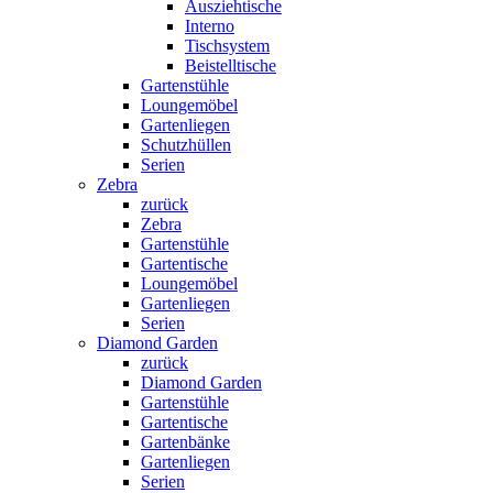
Ausziehtische
Interno
Tischsystem
Beistelltische
Gartenstühle
Loungemöbel
Gartenliegen
Schutzhüllen
Serien
Zebra
zurück
Zebra
Gartenstühle
Gartentische
Loungemöbel
Gartenliegen
Serien
Diamond Garden
zurück
Diamond Garden
Gartenstühle
Gartentische
Gartenbänke
Gartenliegen
Serien