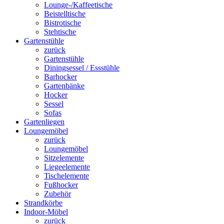
Lounge-/Kaffeetische
Beistelltische
Bistrotische
Stehtische
Gartenstühle
zurück
Gartenstühle
Diningsessel / Essstühle
Barhocker
Gartenbänke
Hocker
Sessel
Sofas
Gartenliegen
Loungemöbel
zurück
Loungemöbel
Sitzelemente
Liegeelemente
Tischelemente
Fußhocker
Zubehör
Strandkörbe
Indoor-Möbel
zurück