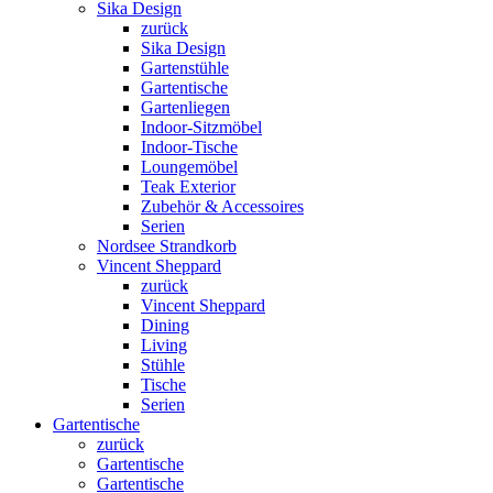
Sika Design
zurück
Sika Design
Gartenstühle
Gartentische
Gartenliegen
Indoor-Sitzmöbel
Indoor-Tische
Loungemöbel
Teak Exterior
Zubehör & Accessoires
Serien
Nordsee Strandkorb
Vincent Sheppard
zurück
Vincent Sheppard
Dining
Living
Stühle
Tische
Serien
Gartentische
zurück
Gartentische
Gartentische