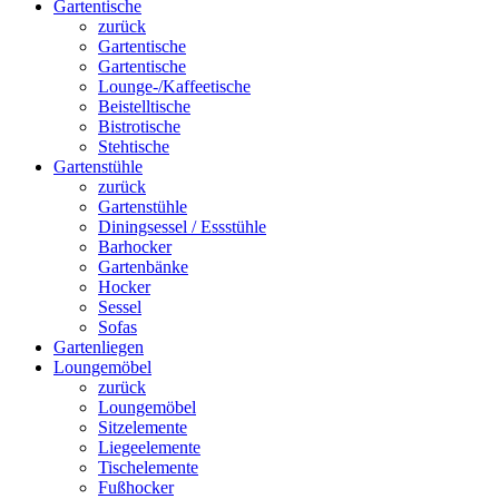
Gartentische
zurück
Gartentische
Gartentische
Lounge-/Kaffeetische
Beistelltische
Bistrotische
Stehtische
Gartenstühle
zurück
Gartenstühle
Diningsessel / Essstühle
Barhocker
Gartenbänke
Hocker
Sessel
Sofas
Gartenliegen
Loungemöbel
zurück
Loungemöbel
Sitzelemente
Liegeelemente
Tischelemente
Fußhocker