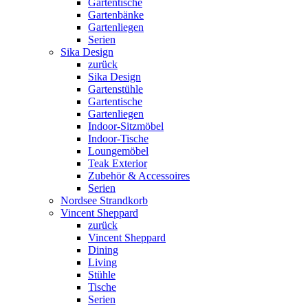
Gartentische
Gartenbänke
Gartenliegen
Serien
Sika Design
zurück
Sika Design
Gartenstühle
Gartentische
Gartenliegen
Indoor-Sitzmöbel
Indoor-Tische
Loungemöbel
Teak Exterior
Zubehör & Accessoires
Serien
Nordsee Strandkorb
Vincent Sheppard
zurück
Vincent Sheppard
Dining
Living
Stühle
Tische
Serien