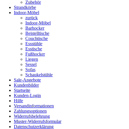
Zubehör
Strandkörbe
Indoor-Möbel
zurück
Indoor-Möbel
Barhocker
Beistelltische
Couchtische
Essstühle
Esstische
Fußhocker
Liegen
Sessel
Sofas
Schaukelstühle
Sale-Angebote
Kundenbilder
Startseite
Kunden-Login
Hilfe
Versandinformationen
Zahlungsoptionen
Widerrufsbelehrung
Muster-Widerrufsformular
Datenschutzerklärung