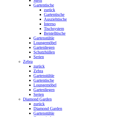
Stern
Gartentische
zurück
Gartentische
Ausziehtische
Interno
Tischsystem
Beistelltische
Gartenstühle
Loungemöbel
Gartenliegen
Schutzhüllen
Serien
Zebra
zurück
Zebra
Gartenstühle
Gartentische
Loungemöbel
Gartenliegen
Serien
Diamond Garden
zurück
Diamond Garden
Gartenstühle