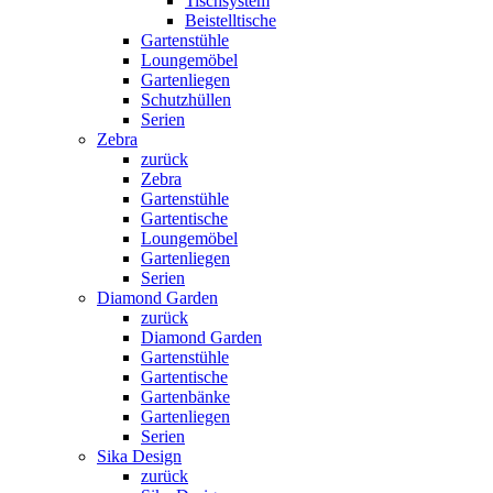
Tischsystem
Beistelltische
Gartenstühle
Loungemöbel
Gartenliegen
Schutzhüllen
Serien
Zebra
zurück
Zebra
Gartenstühle
Gartentische
Loungemöbel
Gartenliegen
Serien
Diamond Garden
zurück
Diamond Garden
Gartenstühle
Gartentische
Gartenbänke
Gartenliegen
Serien
Sika Design
zurück