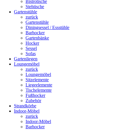
Bistrotische
Stehtische
Gartenstühle
zurück
Gartenstühle
Diningsessel / Essstühle
Barhocker
Gartenbänke
Hocker
Sessel
Sofas
Gartenliegen
Loungemöbel
zurück
Loungemöbel
Sitzelemente
Liegeelemente
Tischelemente
Fußhocker
Zubehör
Strandkörbe
Indoor-Möbel
zurück
Indoor-Möbel
Barhocker