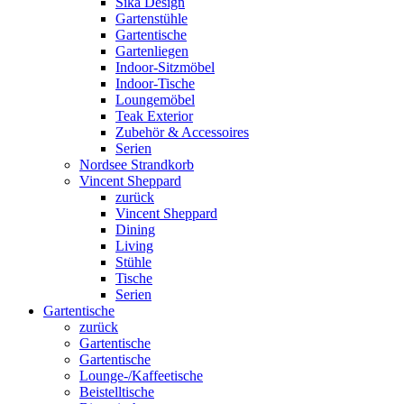
Sika Design
Gartenstühle
Gartentische
Gartenliegen
Indoor-Sitzmöbel
Indoor-Tische
Loungemöbel
Teak Exterior
Zubehör & Accessoires
Serien
Nordsee Strandkorb
Vincent Sheppard
zurück
Vincent Sheppard
Dining
Living
Stühle
Tische
Serien
Gartentische
zurück
Gartentische
Gartentische
Lounge-/Kaffeetische
Beistelltische