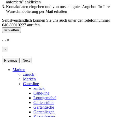
anfordern" anklicken
Kontaktdaten eingeben und von uns ein gutes Angebot für Ihre
Wunschmöblierung per Mail erhalten
Selbstverständlich können Sie uns auch unter der Telefonnummer
040 80010227
anrufen.
schließen
‹
›
×
×
Previous
Next
Marken
zurück
Marken
Cane-line
zurück
Cane-line
Loungemöbel
Gartenstühle
Gartentische
Gartenliegen
Kissenboxen