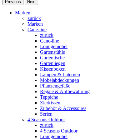
Previous
Next
Marken
zurück
Marken
Cane-line
zurück
Cane-line
Loungemöbel
Gartenstühle
Gartentische
Gartenliegen
Kissenboxen
Lampen & Laternen
Möbelabdeckungen
Pflanzengefäße
Regale & Aufbewahrung
Teppiche
Zierkissen
Zubehör & Accessoires
Serien
4 Seasons Outdoor
zurück
4 Seasons Outdoor
Loungemöbel