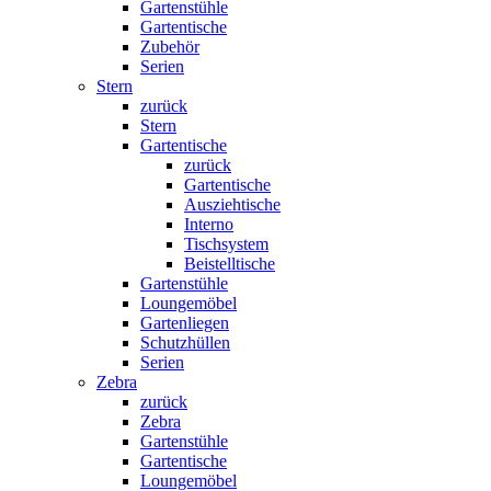
Gartenstühle
Gartentische
Zubehör
Serien
Stern
zurück
Stern
Gartentische
zurück
Gartentische
Ausziehtische
Interno
Tischsystem
Beistelltische
Gartenstühle
Loungemöbel
Gartenliegen
Schutzhüllen
Serien
Zebra
zurück
Zebra
Gartenstühle
Gartentische
Loungemöbel