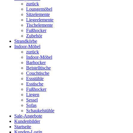
zurück
Loungemöbel
Sitzelemente
Liegeelemente
Tischelemente
Fußhocker
Zubehör
Strandkörbe
Indoor-Möbel
zurück
Indoor-Möbel
Barhocker
Beistelltische
Couchtische
Essstühle
Esstische
Fußhocker
Liegen
Sessel
Sofas
Schaukelstühle
Sale-Angebote
Kundenbilder
Startseite
Kunden-Login