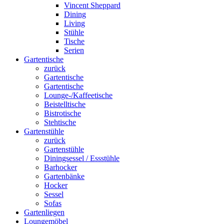
Vincent Sheppard
Dining
Living
Stühle
Tische
Serien
Gartentische
zurück
Gartentische
Gartentische
Lounge-/Kaffeetische
Beistelltische
Bistrotische
Stehtische
Gartenstühle
zurück
Gartenstühle
Diningsessel / Essstühle
Barhocker
Gartenbänke
Hocker
Sessel
Sofas
Gartenliegen
Loungemöbel