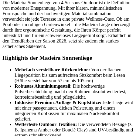
Die Madeira Sonnenliege von 4 Seasons Outdoor ist die Definition
von moderner Entspannung. Mit ihrer klaren, minimalistischen
Formsprache und der hochwertigen Materialkombination
verwandelt sie jede Terrasse in eine private Wellness-Oase. Ob am
Pool oder im ruhigen Gartenwinkel – die Madeira Liege überzeugt
durch ihre ergonomische Gestaltung, die Ihren Körper perfekt
unterstützt und für ein schwereloses Liegegefühl sorgt. Erhältlich in
den Trendfarben der Saison 2026, setzt sie zudem ein starkes
ästhetisches Statement.
Highlights der Madeira Sonnenliege
Mehrfach verstellbare Rückenlehne:
Von der flachen
Liegeposition bis zum aufrechten Sitzkomfort beim Lesen
(Höhe verstellbar von 57 cm bis 105 cm).
Robustes Aluminiumgestell:
Die hochwertige
Pulverbeschichtung macht den Rahmen absolut wetterfest,
korrosionsbeständig und pflegeleicht.
Inklusive Premium-Auflage & Kopfstütze:
Jede Liege wird
mit einer passgenauen, dicken Polsterung und einem
integrierten Kopfkissen für maximalen Nackenkomfort
geliefert.
Wetterfeste Outdoor-Textilien:
Die verwendeten Bezüge (z.
B. Ipanema Amber oder Bouclé Clay) sind UV-beständig und
extrem schnelltrocknend.