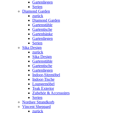
Gartenliegen
Serien
Diamond Garden
zurück
Diamond Garden
Gartenstühle
Gartentische
Gartenbänke
Gartenliegen
Serien
Sika Design
zurück
Sika Design
Gartenstühle
Gartentische
Gartenliegen
Indoor-Sitzmöbel
Indoor-Tische
Loungemöbel
Teak Exterior
Zubehör & Accessoires
Serien
Nordsee Strandkorb
Vincent Sheppard
zurück