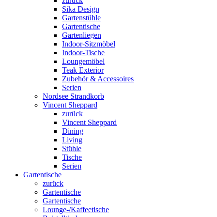
zurück
Sika Design
Gartenstühle
Gartentische
Gartenliegen
Indoor-Sitzmöbel
Indoor-Tische
Loungemöbel
Teak Exterior
Zubehör & Accessoires
Serien
Nordsee Strandkorb
Vincent Sheppard
zurück
Vincent Sheppard
Dining
Living
Stühle
Tische
Serien
Gartentische
zurück
Gartentische
Gartentische
Lounge-/Kaffeetische