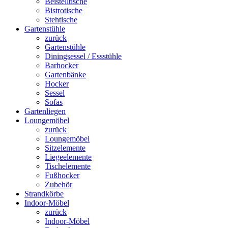
Beistelltische
Bistrotische
Stehtische
Gartenstühle
zurück
Gartenstühle
Diningsessel / Essstühle
Barhocker
Gartenbänke
Hocker
Sessel
Sofas
Gartenliegen
Loungemöbel
zurück
Loungemöbel
Sitzelemente
Liegeelemente
Tischelemente
Fußhocker
Zubehör
Strandkörbe
Indoor-Möbel
zurück
Indoor-Möbel