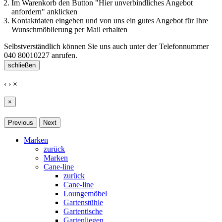
Im Warenkorb den Button "Hier unverbindliches Angebot
anfordern" anklicken
Kontaktdaten eingeben und von uns ein gutes Angebot für Ihre
Wunschmöblierung per Mail erhalten
Selbstverständlich können Sie uns auch unter der Telefonnummer
040 80010227
anrufen.
schließen
‹
›
×
×
Previous
Next
Marken
zurück
Marken
Cane-line
zurück
Cane-line
Loungemöbel
Gartenstühle
Gartentische
Gartenliegen