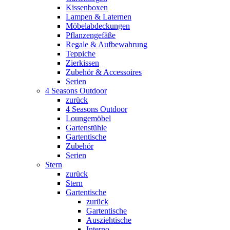
Kissenboxen
Lampen & Laternen
Möbelabdeckungen
Pflanzengefäße
Regale & Aufbewahrung
Teppiche
Zierkissen
Zubehör & Accessoires
Serien
4 Seasons Outdoor
zurück
4 Seasons Outdoor
Loungemöbel
Gartenstühle
Gartentische
Zubehör
Serien
Stern
zurück
Stern
Gartentische
zurück
Gartentische
Ausziehtische
Interno