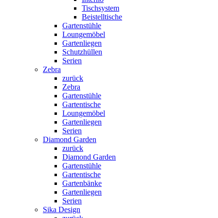
Tischsystem
Beistelltische
Gartenstühle
Loungemöbel
Gartenliegen
Schutzhüllen
Serien
Zebra
zurück
Zebra
Gartenstühle
Gartentische
Loungemöbel
Gartenliegen
Serien
Diamond Garden
zurück
Diamond Garden
Gartenstühle
Gartentische
Gartenbänke
Gartenliegen
Serien
Sika Design