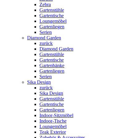
Zebra
Gartenstühle
Gartentische
Loungemöbel
Gartenliegen
Serien
Diamond Garden
zurück
Diamond Garden
Gartenstühle
Gartentische
Gartenbänke
Gartenliegen
Serien
Sika Design
zurück
Sika Design
Gartenstühle
Gartentische
Gartenliegen
Indoor-Sitzmöbel
Indoor-Tische
Loungemöbel
Teak Exterior
Zubehör & Accessoires