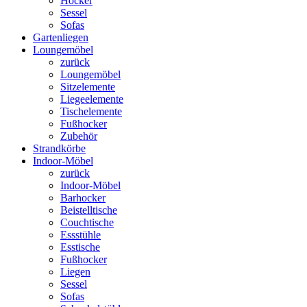
Hocker
Sessel
Sofas
Gartenliegen
Loungemöbel
zurück
Loungemöbel
Sitzelemente
Liegeelemente
Tischelemente
Fußhocker
Zubehör
Strandkörbe
Indoor-Möbel
zurück
Indoor-Möbel
Barhocker
Beistelltische
Couchtische
Essstühle
Esstische
Fußhocker
Liegen
Sessel
Sofas