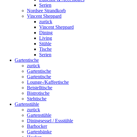
Serien
Nordsee Strandkorb
Vincent Sheppard
zurück
Vincent Sheppard
Dining
Living
Stühle
Tische
Serien
Gartentische
zurück
Gartentische
Gartentische
Lounge-/Kaffeetische
Beistelltische
Bistrotische
Stehtische
Gartenstühle
zurück
Gartenstühle
Diningsessel / Essstühle
Barhocker
Gartenbänke