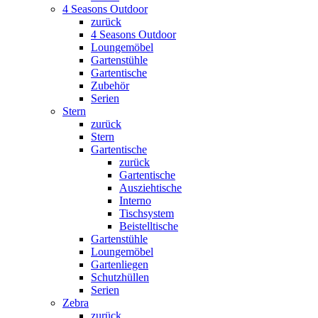
4 Seasons Outdoor
zurück
4 Seasons Outdoor
Loungemöbel
Gartenstühle
Gartentische
Zubehör
Serien
Stern
zurück
Stern
Gartentische
zurück
Gartentische
Ausziehtische
Interno
Tischsystem
Beistelltische
Gartenstühle
Loungemöbel
Gartenliegen
Schutzhüllen
Serien
Zebra
zurück