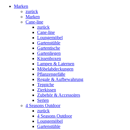
Marken
zurück
Marken
Cane-line
zurück
Cane-line
Loungemöbel
Gartenstühle
Gartentische
Gartenliegen
Kissenboxen
Lampen & Laternen
Möbelabdeckungen
Pflanzengefäße
Regale & Aufbewahrung
Teppiche
Zierkissen
Zubehör & Accessoires
Serien
4 Seasons Outdoor
zurück
4 Seasons Outdoor
Loungemöbel
Gartenstühle