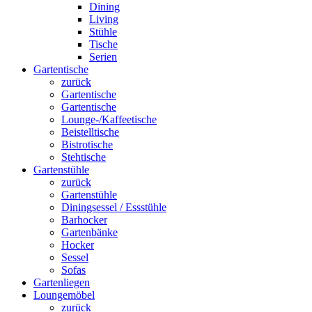
Dining
Living
Stühle
Tische
Serien
Gartentische
zurück
Gartentische
Gartentische
Lounge-/Kaffeetische
Beistelltische
Bistrotische
Stehtische
Gartenstühle
zurück
Gartenstühle
Diningsessel / Essstühle
Barhocker
Gartenbänke
Hocker
Sessel
Sofas
Gartenliegen
Loungemöbel
zurück