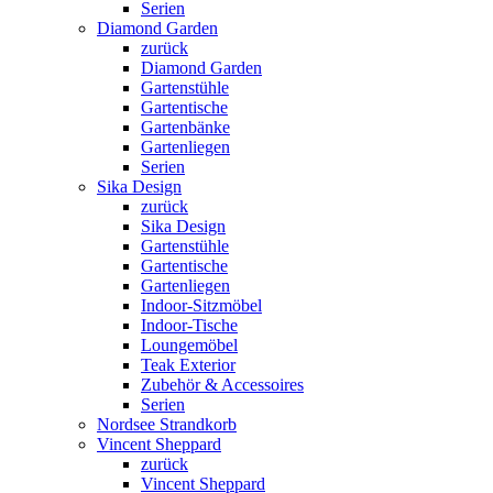
Serien
Diamond Garden
zurück
Diamond Garden
Gartenstühle
Gartentische
Gartenbänke
Gartenliegen
Serien
Sika Design
zurück
Sika Design
Gartenstühle
Gartentische
Gartenliegen
Indoor-Sitzmöbel
Indoor-Tische
Loungemöbel
Teak Exterior
Zubehör & Accessoires
Serien
Nordsee Strandkorb
Vincent Sheppard
zurück
Vincent Sheppard