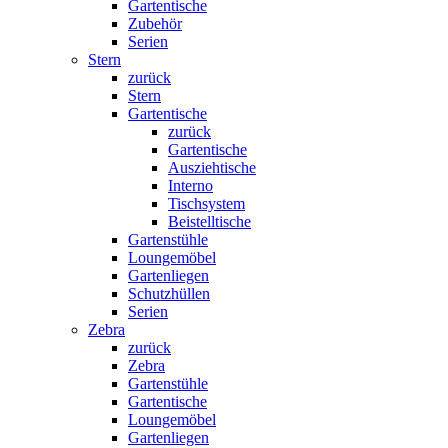
Gartentische
Zubehör
Serien
Stern
zurück
Stern
Gartentische
zurück
Gartentische
Ausziehtische
Interno
Tischsystem
Beistelltische
Gartenstühle
Loungemöbel
Gartenliegen
Schutzhüllen
Serien
Zebra
zurück
Zebra
Gartenstühle
Gartentische
Loungemöbel
Gartenliegen