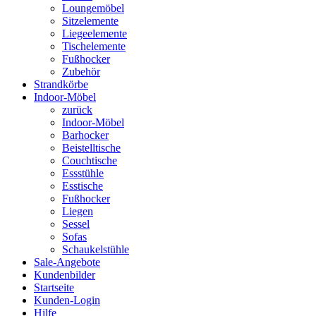
Loungemöbel
Sitzelemente
Liegeelemente
Tischelemente
Fußhocker
Zubehör
Strandkörbe
Indoor-Möbel
zurück
Indoor-Möbel
Barhocker
Beistelltische
Couchtische
Essstühle
Esstische
Fußhocker
Liegen
Sessel
Sofas
Schaukelstühle
Sale-Angebote
Kundenbilder
Startseite
Kunden-Login
Hilfe