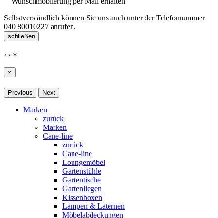
Wunschmöblierung per Mail erhalten
Selbstverständlich können Sie uns auch unter der Telefonnummer
040 80010227
anrufen.
schließen
‹
›
×
×
Previous
Next
Marken
zurück
Marken
Cane-line
zurück
Cane-line
Loungemöbel
Gartenstühle
Gartentische
Gartenliegen
Kissenboxen
Lampen & Laternen
Möbelabdeckungen