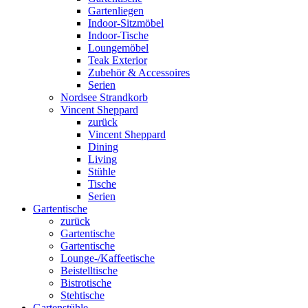
Gartenliegen
Indoor-Sitzmöbel
Indoor-Tische
Loungemöbel
Teak Exterior
Zubehör & Accessoires
Serien
Nordsee Strandkorb
Vincent Sheppard
zurück
Vincent Sheppard
Dining
Living
Stühle
Tische
Serien
Gartentische
zurück
Gartentische
Gartentische
Lounge-/Kaffeetische
Beistelltische
Bistrotische
Stehtische
Gartenstühle