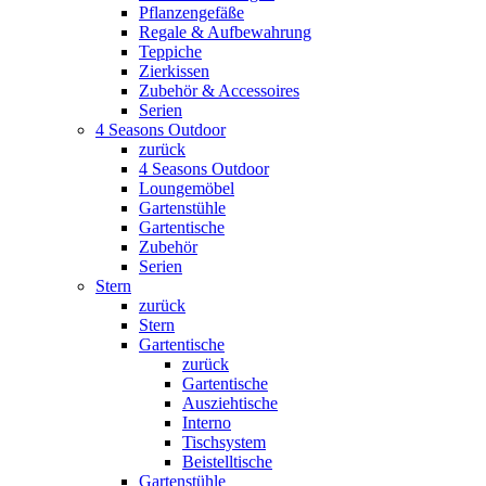
Pflanzengefäße
Regale & Aufbewahrung
Teppiche
Zierkissen
Zubehör & Accessoires
Serien
4 Seasons Outdoor
zurück
4 Seasons Outdoor
Loungemöbel
Gartenstühle
Gartentische
Zubehör
Serien
Stern
zurück
Stern
Gartentische
zurück
Gartentische
Ausziehtische
Interno
Tischsystem
Beistelltische
Gartenstühle