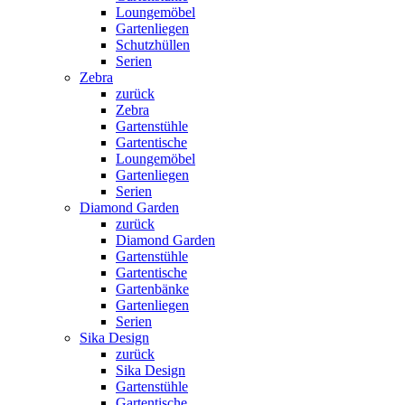
Loungemöbel
Gartenliegen
Schutzhüllen
Serien
Zebra
zurück
Zebra
Gartenstühle
Gartentische
Loungemöbel
Gartenliegen
Serien
Diamond Garden
zurück
Diamond Garden
Gartenstühle
Gartentische
Gartenbänke
Gartenliegen
Serien
Sika Design
zurück
Sika Design
Gartenstühle
Gartentische