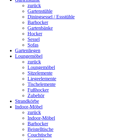
zurück
Gartenstühle
Diningsessel / Essstühle
Barhocker
Gartenbänke
Hocker
Sessel
Sofas
Gartenliegen
Loungemöbel
zurück
Loungemöbel
Sitzelemente
Liegeelemente
Tischelemente
Fußhocker
Zubehör
Strandkörbe
Indoor-Möbel
zurück
Indoor-Möbel
Barhocker
Beistelltische
Couchtische