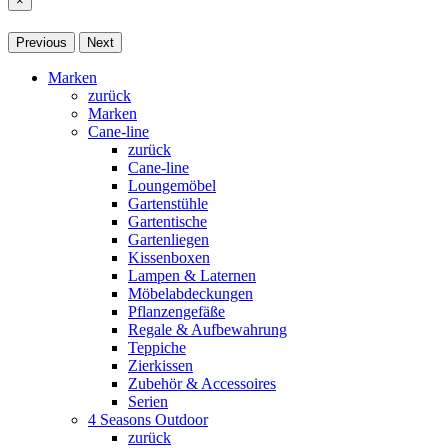
×
Previous
Next
Marken
zurück
Marken
Cane-line
zurück
Cane-line
Loungemöbel
Gartenstühle
Gartentische
Gartenliegen
Kissenboxen
Lampen & Laternen
Möbelabdeckungen
Pflanzengefäße
Regale & Aufbewahrung
Teppiche
Zierkissen
Zubehör & Accessoires
Serien
4 Seasons Outdoor
zurück