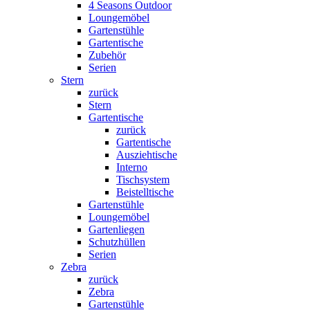
4 Seasons Outdoor
Loungemöbel
Gartenstühle
Gartentische
Zubehör
Serien
Stern
zurück
Stern
Gartentische
zurück
Gartentische
Ausziehtische
Interno
Tischsystem
Beistelltische
Gartenstühle
Loungemöbel
Gartenliegen
Schutzhüllen
Serien
Zebra
zurück
Zebra
Gartenstühle