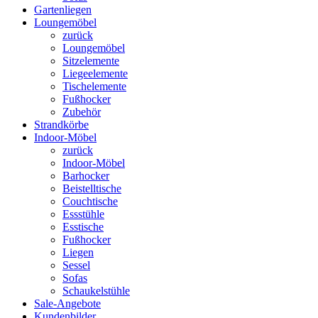
Gartenliegen
Loungemöbel
zurück
Loungemöbel
Sitzelemente
Liegeelemente
Tischelemente
Fußhocker
Zubehör
Strandkörbe
Indoor-Möbel
zurück
Indoor-Möbel
Barhocker
Beistelltische
Couchtische
Essstühle
Esstische
Fußhocker
Liegen
Sessel
Sofas
Schaukelstühle
Sale-Angebote
Kundenbilder