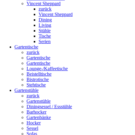
Vincent Sheppard
zurück
Vincent Sheppard
Dining
Living
Stühle
Tische
Serien
Gartentische
zurück
Gartentische
Gartentische
Lounge-/Kaffeetische
Beistelltische
Bistrotische
Stehtische
Gartenstühle
zurück
Gartenstühle
Diningsessel / Essstühle
Barhocker
Gartenbänke
Hocker
Sessel
Sofas