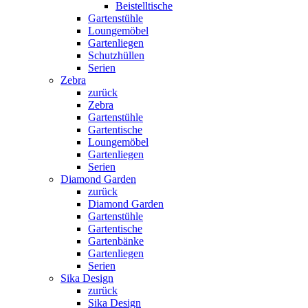
Beistelltische
Gartenstühle
Loungemöbel
Gartenliegen
Schutzhüllen
Serien
Zebra
zurück
Zebra
Gartenstühle
Gartentische
Loungemöbel
Gartenliegen
Serien
Diamond Garden
zurück
Diamond Garden
Gartenstühle
Gartentische
Gartenbänke
Gartenliegen
Serien
Sika Design
zurück
Sika Design