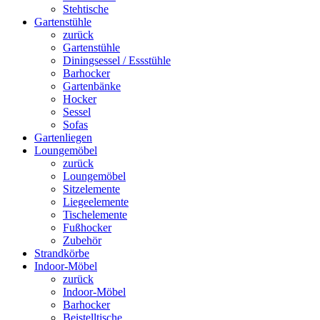
Stehtische
Gartenstühle
zurück
Gartenstühle
Diningsessel / Essstühle
Barhocker
Gartenbänke
Hocker
Sessel
Sofas
Gartenliegen
Loungemöbel
zurück
Loungemöbel
Sitzelemente
Liegeelemente
Tischelemente
Fußhocker
Zubehör
Strandkörbe
Indoor-Möbel
zurück
Indoor-Möbel
Barhocker
Beistelltische