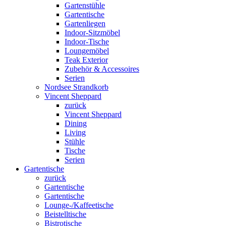
Gartenstühle
Gartentische
Gartenliegen
Indoor-Sitzmöbel
Indoor-Tische
Loungemöbel
Teak Exterior
Zubehör & Accessoires
Serien
Nordsee Strandkorb
Vincent Sheppard
zurück
Vincent Sheppard
Dining
Living
Stühle
Tische
Serien
Gartentische
zurück
Gartentische
Gartentische
Lounge-/Kaffeetische
Beistelltische
Bistrotische