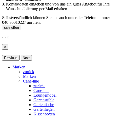
Kontaktdaten eingeben und von uns ein gutes Angebot für Ihre
Wunschmöblierung per Mail erhalten
Selbstverständlich können Sie uns auch unter der Telefonnummer
040 80010227
anrufen.
schließen
‹
›
×
×
Previous
Next
Marken
zurück
Marken
Cane-line
zurück
Cane-line
Loungemöbel
Gartenstühle
Gartentische
Gartenliegen
Kissenboxen