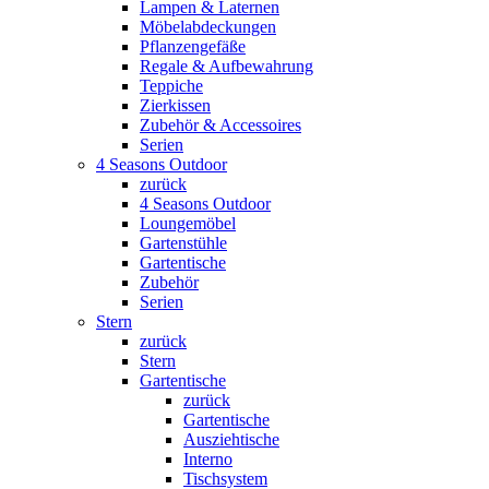
Lampen & Laternen
Möbelabdeckungen
Pflanzengefäße
Regale & Aufbewahrung
Teppiche
Zierkissen
Zubehör & Accessoires
Serien
4 Seasons Outdoor
zurück
4 Seasons Outdoor
Loungemöbel
Gartenstühle
Gartentische
Zubehör
Serien
Stern
zurück
Stern
Gartentische
zurück
Gartentische
Ausziehtische
Interno
Tischsystem