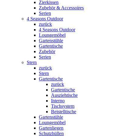
Zierkissen
Zubehör & Accessoires
Serien
4 Seasons Outdoor
zurück
4 Seasons Outdoor
Loungemöbel
Gartenstühle
Gartentische
Zubehör
Serien
Stern
zurück
Stern
Gartentische
zurück
Gartentische
Ausziehtische
Interno
Tischsystem
Beistelltische
Gartenstühle
Loungemöbel
Gartenliegen
Schutzhüllen