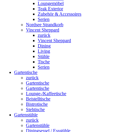
Loungemöbel
Teak Exterior
Zubehör & Accessoires
Serien
Nordsee Strandkorb
Vincent Sheppard
zurück
Vincent Sheppard
Dining
Living
Stühle
Tische
Serien
Gartentische
zurück
Gartentische
Gartentische
Lounge-/Kaffeetische
Beistelltische
Bistrotische
Stehtische
Gartenstühle
zurück
Gartenstühle
Diningsessel / Essstühle