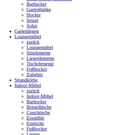
Barhocker
Gartenbänke
Hocker
Sessel
Sofas
Gartenliegen
Loungemöbel
zurück
Loungemöbel
Sitzelemente
Liegeelemente
Tischelemente
Fußhocker
Zubehör
Strandkörbe
Indoor-Möbel
zurück
Indoor-Möbel
Barhocker
Beistelltische
Couchtische
Essstühle
Esstische
Fußhocker
Liegen