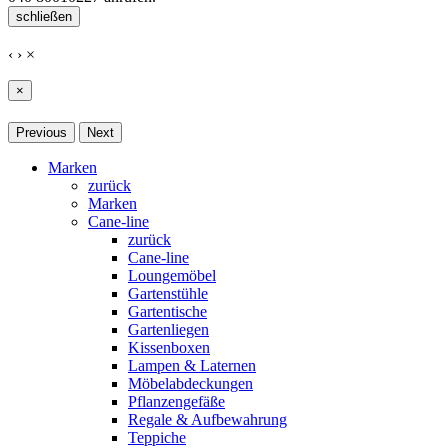
schließen
‹
›
×
×
Previous
Next
Marken
zurück
Marken
Cane-line
zurück
Cane-line
Loungemöbel
Gartenstühle
Gartentische
Gartenliegen
Kissenboxen
Lampen & Laternen
Möbelabdeckungen
Pflanzengefäße
Regale & Aufbewahrung
Teppiche