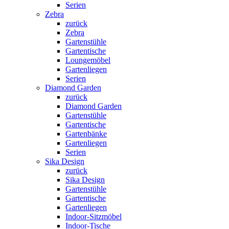
Serien
Zebra
zurück
Zebra
Gartenstühle
Gartentische
Loungemöbel
Gartenliegen
Serien
Diamond Garden
zurück
Diamond Garden
Gartenstühle
Gartentische
Gartenbänke
Gartenliegen
Serien
Sika Design
zurück
Sika Design
Gartenstühle
Gartentische
Gartenliegen
Indoor-Sitzmöbel
Indoor-Tische