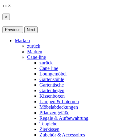
‹
›
×
×
Previous
Next
Marken
zurück
Marken
Cane-line
zurück
Cane-line
Loungemöbel
Gartenstühle
Gartentische
Gartenliegen
Kissenboxen
Lampen & Laternen
Möbelabdeckungen
Pflanzengefäße
Regale & Aufbewahrung
Teppiche
Zierkissen
Zubehör & Accessoires