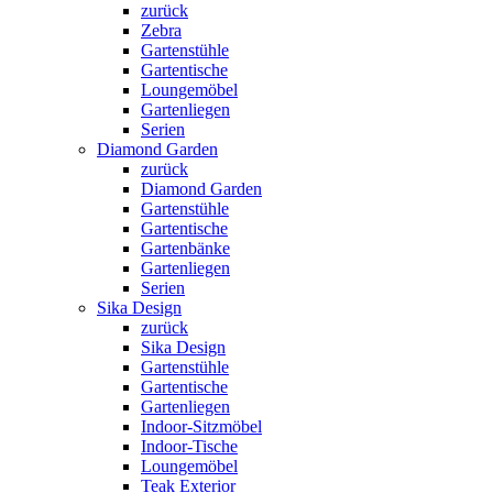
zurück
Zebra
Gartenstühle
Gartentische
Loungemöbel
Gartenliegen
Serien
Diamond Garden
zurück
Diamond Garden
Gartenstühle
Gartentische
Gartenbänke
Gartenliegen
Serien
Sika Design
zurück
Sika Design
Gartenstühle
Gartentische
Gartenliegen
Indoor-Sitzmöbel
Indoor-Tische
Loungemöbel
Teak Exterior