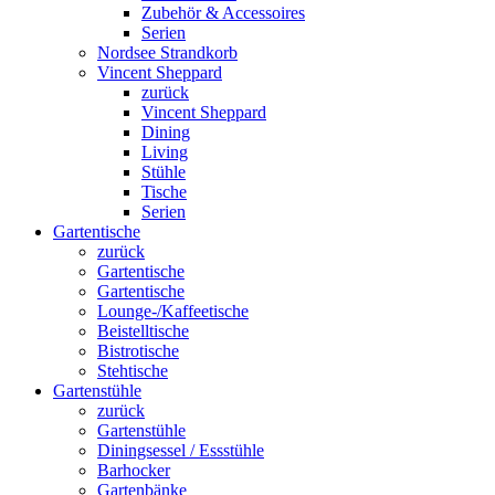
Zubehör & Accessoires
Serien
Nordsee Strandkorb
Vincent Sheppard
zurück
Vincent Sheppard
Dining
Living
Stühle
Tische
Serien
Gartentische
zurück
Gartentische
Gartentische
Lounge-/Kaffeetische
Beistelltische
Bistrotische
Stehtische
Gartenstühle
zurück
Gartenstühle
Diningsessel / Essstühle
Barhocker
Gartenbänke