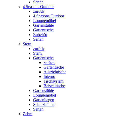
Serien
4 Seasons Outdoor
zurück
4 Seasons Outdoor
Loungemöbel
Gartenstühle
Gartentische
Zubehör
Serien
Stern
zurück
Stern
Gartentische
zurück
Gartentische
Ausziehtische
Interno
Tischsystem
Beistelltische
Gartenstühle
Loungemöbel
Gartenliegen
Schutzhüllen
Serien
Zebra