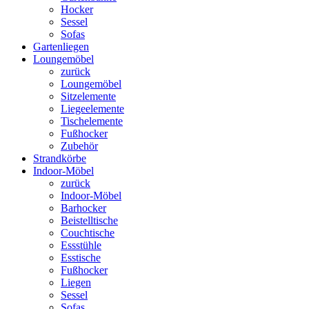
Hocker
Sessel
Sofas
Gartenliegen
Loungemöbel
zurück
Loungemöbel
Sitzelemente
Liegeelemente
Tischelemente
Fußhocker
Zubehör
Strandkörbe
Indoor-Möbel
zurück
Indoor-Möbel
Barhocker
Beistelltische
Couchtische
Essstühle
Esstische
Fußhocker
Liegen
Sessel
Sofas