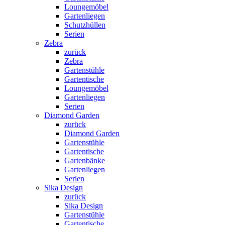
Loungemöbel
Gartenliegen
Schutzhüllen
Serien
Zebra
zurück
Zebra
Gartenstühle
Gartentische
Loungemöbel
Gartenliegen
Serien
Diamond Garden
zurück
Diamond Garden
Gartenstühle
Gartentische
Gartenbänke
Gartenliegen
Serien
Sika Design
zurück
Sika Design
Gartenstühle
Gartentische