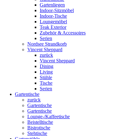
Gartenliegen
Indoor-Sitzmöbel
Indoor-Tische
Loungemöbel
Teak Exterior
Zubehör & Accessoires
Serien
Nordsee Strandkorb
Vincent Sheppard
zurück
Vincent Sheppard
Dining
Living
Stühle
Tische
Serien
Gartentische
zurück
Gartentische
Gartentische
Lounge-/Kaffeetische
Beistelltische
Bistrotische
Stehtische
Gartenstühle