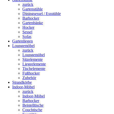
zurück
Gartenstühle
Diningsessel / Essstühle
Barhocker
Gartenbänke
Hocker
Sessel
Sofas
Gartenliegen
Loungemöbel
zurück
Loungemöbel
Sitzelemente
Liegeelemente
Tischelemente
Fußhocker
Zubehör
Strandkörbe
Indoor-Möbel
zurück
Indoor-Möbel
Barhocker
Beistelltische
Couchtische