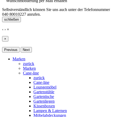
Wunschmöblierung per Mail erhalten
Selbstverständlich können Sie uns auch unter der Telefonnummer
040 80010227
anrufen.
schließen
‹
›
×
×
Previous
Next
Marken
zurück
Marken
Cane-line
zurück
Cane-line
Loungemöbel
Gartenstühle
Gartentische
Gartenliegen
Kissenboxen
Lampen & Laternen
Möbelabdeckungen