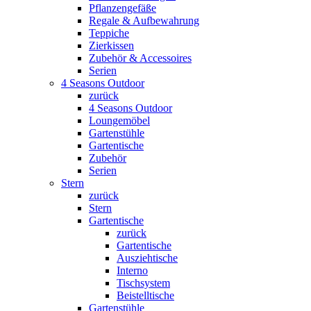
Pflanzengefäße
Regale & Aufbewahrung
Teppiche
Zierkissen
Zubehör & Accessoires
Serien
4 Seasons Outdoor
zurück
4 Seasons Outdoor
Loungemöbel
Gartenstühle
Gartentische
Zubehör
Serien
Stern
zurück
Stern
Gartentische
zurück
Gartentische
Ausziehtische
Interno
Tischsystem
Beistelltische
Gartenstühle