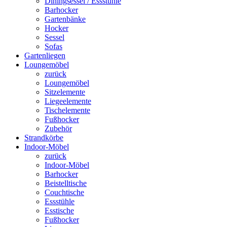
Diningsessel / Essstühle
Barhocker
Gartenbänke
Hocker
Sessel
Sofas
Gartenliegen
Loungemöbel
zurück
Loungemöbel
Sitzelemente
Liegeelemente
Tischelemente
Fußhocker
Zubehör
Strandkörbe
Indoor-Möbel
zurück
Indoor-Möbel
Barhocker
Beistelltische
Couchtische
Essstühle
Esstische
Fußhocker