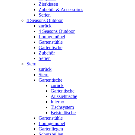
Zierkissen
Zubehör & Accessoires
Serien
4 Seasons Outdoor
zurück
4 Seasons Outdoor
Loungemöbel
Gartenstühle
Gartentische
Zubehör
Serien
Stern
zurück
Stern
Gartentische
zurück
Gartentische
Ausziehtische
Interno
Tischsystem
Beistelltische
Gartenstühle
Loungemöbel
Gartenliegen
Schutzhüllen