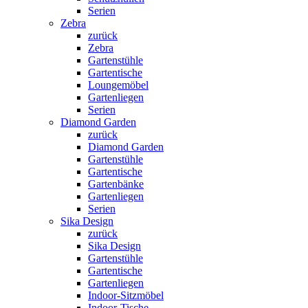
Serien
Zebra
zurück
Zebra
Gartenstühle
Gartentische
Loungemöbel
Gartenliegen
Serien
Diamond Garden
zurück
Diamond Garden
Gartenstühle
Gartentische
Gartenbänke
Gartenliegen
Serien
Sika Design
zurück
Sika Design
Gartenstühle
Gartentische
Gartenliegen
Indoor-Sitzmöbel
Indoor-Tische