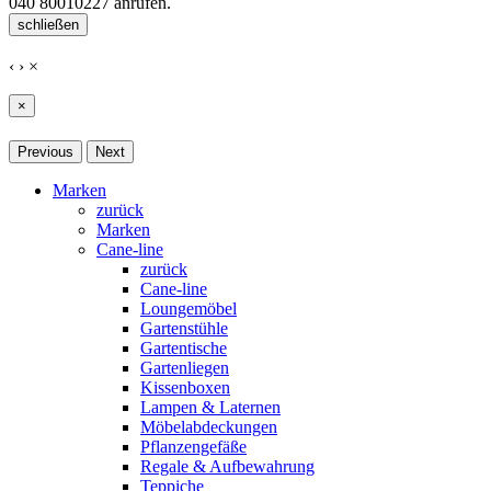
040 80010227
anrufen.
schließen
‹
›
×
×
Previous
Next
Marken
zurück
Marken
Cane-line
zurück
Cane-line
Loungemöbel
Gartenstühle
Gartentische
Gartenliegen
Kissenboxen
Lampen & Laternen
Möbelabdeckungen
Pflanzengefäße
Regale & Aufbewahrung
Teppiche