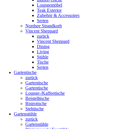
Loungemöbel
Teak Exterior
Zubehör & Accessoires
Serien
Nordsee Strandkorb
Vincent Sheppard
zurück
Vincent Sheppard
Dining
Living
Stühle
Tische
Serien
Gartentische
zurück
Gartentische
Gartentische
Lounge-/Kaffeetische
Beistelltische
Bistrotische
Stehtische
Gartenstühle
zurück
Gartenstühle