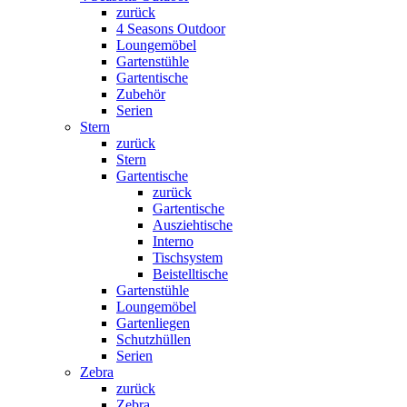
zurück
4 Seasons Outdoor
Loungemöbel
Gartenstühle
Gartentische
Zubehör
Serien
Stern
zurück
Stern
Gartentische
zurück
Gartentische
Ausziehtische
Interno
Tischsystem
Beistelltische
Gartenstühle
Loungemöbel
Gartenliegen
Schutzhüllen
Serien
Zebra
zurück
Zebra