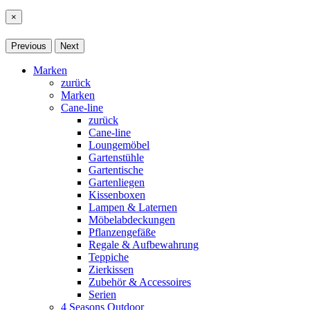
×
Previous
Next
Marken
zurück
Marken
Cane-line
zurück
Cane-line
Loungemöbel
Gartenstühle
Gartentische
Gartenliegen
Kissenboxen
Lampen & Laternen
Möbelabdeckungen
Pflanzengefäße
Regale & Aufbewahrung
Teppiche
Zierkissen
Zubehör & Accessoires
Serien
4 Seasons Outdoor