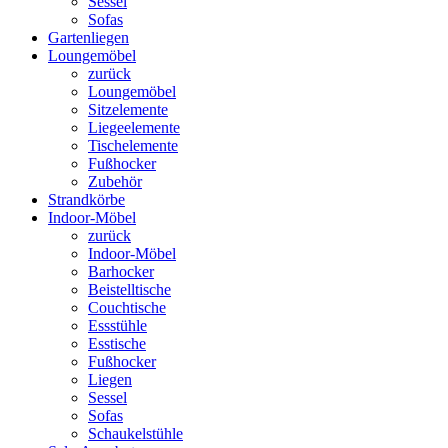
Sessel
Sofas
Gartenliegen
Loungemöbel
zurück
Loungemöbel
Sitzelemente
Liegeelemente
Tischelemente
Fußhocker
Zubehör
Strandkörbe
Indoor-Möbel
zurück
Indoor-Möbel
Barhocker
Beistelltische
Couchtische
Essstühle
Esstische
Fußhocker
Liegen
Sessel
Sofas
Schaukelstühle