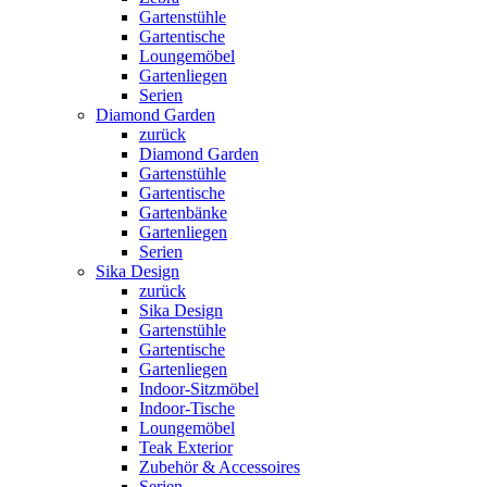
Gartenstühle
Gartentische
Loungemöbel
Gartenliegen
Serien
Diamond Garden
zurück
Diamond Garden
Gartenstühle
Gartentische
Gartenbänke
Gartenliegen
Serien
Sika Design
zurück
Sika Design
Gartenstühle
Gartentische
Gartenliegen
Indoor-Sitzmöbel
Indoor-Tische
Loungemöbel
Teak Exterior
Zubehör & Accessoires
Serien