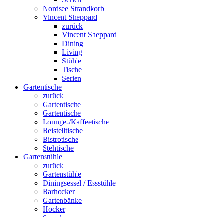
Nordsee Strandkorb
Vincent Sheppard
zurück
Vincent Sheppard
Dining
Living
Stühle
Tische
Serien
Gartentische
zurück
Gartentische
Gartentische
Lounge-/Kaffeetische
Beistelltische
Bistrotische
Stehtische
Gartenstühle
zurück
Gartenstühle
Diningsessel / Essstühle
Barhocker
Gartenbänke
Hocker