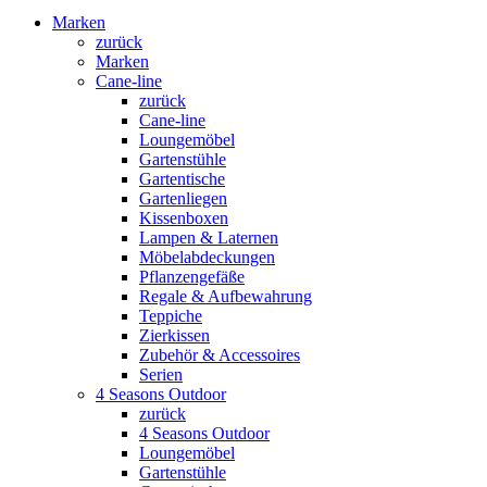
Marken
zurück
Marken
Cane-line
zurück
Cane-line
Loungemöbel
Gartenstühle
Gartentische
Gartenliegen
Kissenboxen
Lampen & Laternen
Möbelabdeckungen
Pflanzengefäße
Regale & Aufbewahrung
Teppiche
Zierkissen
Zubehör & Accessoires
Serien
4 Seasons Outdoor
zurück
4 Seasons Outdoor
Loungemöbel
Gartenstühle