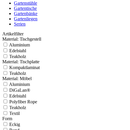
Gartenstühle
Gartentische
Gartenbänke
Gartenliegen
Serien
Artikelfilter
Material: Tischgestell
Aluminium
Edelstahl
Teakholz
Material: Tischplatte
Kompaktlaminat
Teakholz
Material: Möbel
Aluminium
DiGaLan®
Edelstahl
Polyfiber Rope
Teakholz
Textil
Form
Eckig