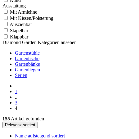
Rund
Ausstattung
Mit Armlehne
Mit Kissen/Polsterung
Ausziehbar
Stapelbar
Klappbar
Diamond Garden Kategorien ansehen
Gartenstühle
Gartentische
Gartenbänke
Gartenliegen
Serien
1
...
3
4
155
Artikel gefunden
Relevanz sortiert
Name aufsteigend sortiert