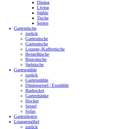
Dining
Living
Stühle
Tische
Serien
Gartentische
zurück
Gartentische
Gartentische
Lounge-/Kaffeetische
Beistelltische
Bistrotische
Stehtische
Gartenstühle
zurück
Gartenstühle
Diningsessel / Essstühle
Barhocker
Gartenbänke
Hocker
Sessel
Sofas
Gartenliegen
Loungemöbel
zurück