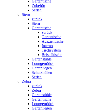
Gartentische
Zubehör
Serien
Stern
zurück
Stern
Gartentische
zurück
Gartentische
Ausziehtische
Interno
Tischsystem
Beistelltische
Gartenstühle
Loungemöbel
Gartenliegen
Schutzhüllen
Serien
Zebra
zurück
Zebra
Gartenstühle
Gartentische
Loungemöbel
Gartenliegen