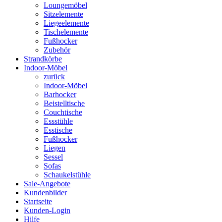
Loungemöbel
Sitzelemente
Liegeelemente
Tischelemente
Fußhocker
Zubehör
Strandkörbe
Indoor-Möbel
zurück
Indoor-Möbel
Barhocker
Beistelltische
Couchtische
Essstühle
Esstische
Fußhocker
Liegen
Sessel
Sofas
Schaukelstühle
Sale-Angebote
Kundenbilder
Startseite
Kunden-Login
Hilfe