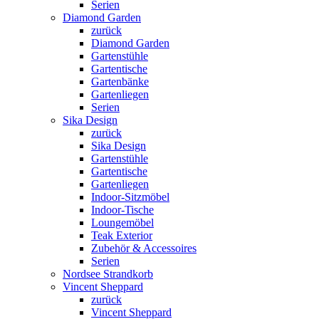
Serien
Diamond Garden
zurück
Diamond Garden
Gartenstühle
Gartentische
Gartenbänke
Gartenliegen
Serien
Sika Design
zurück
Sika Design
Gartenstühle
Gartentische
Gartenliegen
Indoor-Sitzmöbel
Indoor-Tische
Loungemöbel
Teak Exterior
Zubehör & Accessoires
Serien
Nordsee Strandkorb
Vincent Sheppard
zurück
Vincent Sheppard