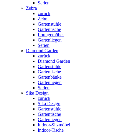
Serien
Zebra
zurück
Zebra
Gartenstühle
Gartentische
Loungemöbel
Gartenliegen
Serien
Diamond Garden
zurück
Diamond Garden
Gartenstühle
Gartentische
Gartenbänke
Gartenliegen
Serien
Sika Design
zurück
Sika Design
Gartenstühle
Gartentische
Gartenliegen
Indoor-Sitzmöbel
Indoor-Tische