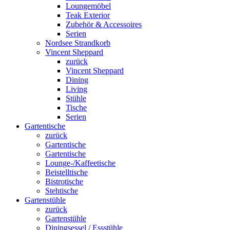
Loungemöbel
Teak Exterior
Zubehör & Accessoires
Serien
Nordsee Strandkorb
Vincent Sheppard
zurück
Vincent Sheppard
Dining
Living
Stühle
Tische
Serien
Gartentische
zurück
Gartentische
Gartentische
Lounge-/Kaffeetische
Beistelltische
Bistrotische
Stehtische
Gartenstühle
zurück
Gartenstühle
Diningsessel / Essstühle