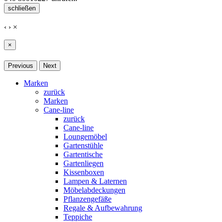
schließen
‹
›
×
×
Previous
Next
Marken
zurück
Marken
Cane-line
zurück
Cane-line
Loungemöbel
Gartenstühle
Gartentische
Gartenliegen
Kissenboxen
Lampen & Laternen
Möbelabdeckungen
Pflanzengefäße
Regale & Aufbewahrung
Teppiche