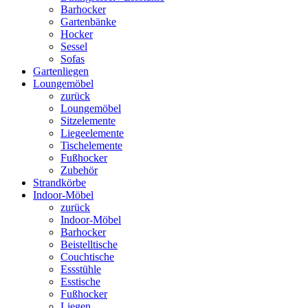
Barhocker
Gartenbänke
Hocker
Sessel
Sofas
Gartenliegen
Loungemöbel
zurück
Loungemöbel
Sitzelemente
Liegeelemente
Tischelemente
Fußhocker
Zubehör
Strandkörbe
Indoor-Möbel
zurück
Indoor-Möbel
Barhocker
Beistelltische
Couchtische
Essstühle
Esstische
Fußhocker
Liegen