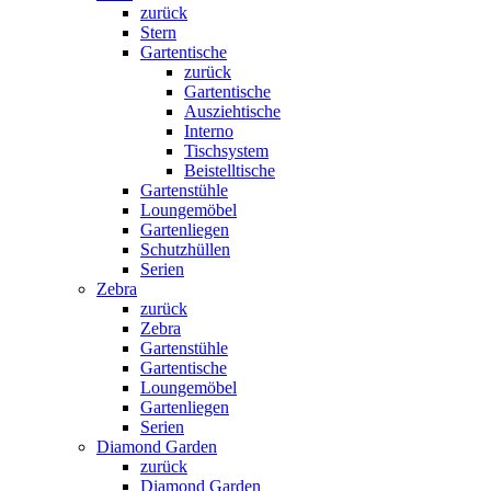
zurück
Stern
Gartentische
zurück
Gartentische
Ausziehtische
Interno
Tischsystem
Beistelltische
Gartenstühle
Loungemöbel
Gartenliegen
Schutzhüllen
Serien
Zebra
zurück
Zebra
Gartenstühle
Gartentische
Loungemöbel
Gartenliegen
Serien
Diamond Garden
zurück
Diamond Garden