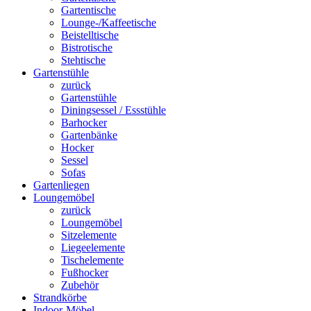
Gartentische
Lounge-/Kaffeetische
Beistelltische
Bistrotische
Stehtische
Gartenstühle
zurück
Gartenstühle
Diningsessel / Essstühle
Barhocker
Gartenbänke
Hocker
Sessel
Sofas
Gartenliegen
Loungemöbel
zurück
Loungemöbel
Sitzelemente
Liegeelemente
Tischelemente
Fußhocker
Zubehör
Strandkörbe
Indoor-Möbel