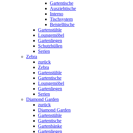
Gartentische
Ausziehtische
Interno
Tischsystem
Beistelltische
Gartenstühle
Loungemöbel
Gartenliegen
Schutzhüllen
Serien
Zebra
zurück
Zebra
Gartenstühle
Gartentische
Loungemöbel
Gartenliegen
Serien
Diamond Garden
zurück
Diamond Garden
Gartenstühle
Gartentische
Gartenbänke
Gartenliegen