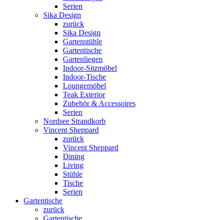
Serien
Sika Design
zurück
Sika Design
Gartenstühle
Gartentische
Gartenliegen
Indoor-Sitzmöbel
Indoor-Tische
Loungemöbel
Teak Exterior
Zubehör & Accessoires
Serien
Nordsee Strandkorb
Vincent Sheppard
zurück
Vincent Sheppard
Dining
Living
Stühle
Tische
Serien
Gartentische
zurück
Gartentische