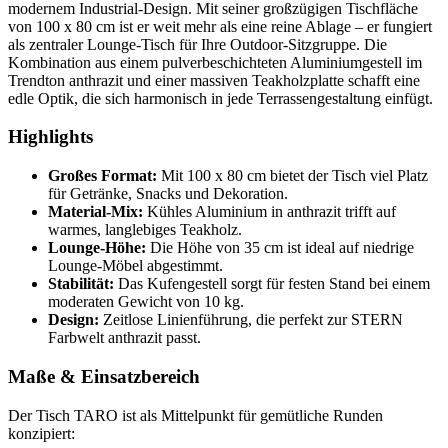
modernem Industrial-Design. Mit seiner großzügigen Tischfläche
von 100 x 80 cm ist er weit mehr als eine reine Ablage – er fungiert
als zentraler Lounge-Tisch für Ihre Outdoor-Sitzgruppe. Die
Kombination aus einem pulverbeschichteten Aluminiumgestell im
Trendton anthrazit und einer massiven Teakholzplatte schafft eine
edle Optik, die sich harmonisch in jede Terrassengestaltung einfügt.
Highlights
Großes Format:
Mit 100 x 80 cm bietet der Tisch viel Platz
für Getränke, Snacks und Dekoration.
Material-Mix:
Kühles Aluminium in anthrazit trifft auf
warmes, langlebiges Teakholz.
Lounge-Höhe:
Die Höhe von 35 cm ist ideal auf niedrige
Lounge-Möbel abgestimmt.
Stabilität:
Das Kufengestell sorgt für festen Stand bei einem
moderaten Gewicht von 10 kg.
Design:
Zeitlose Linienführung, die perfekt zur STERN
Farbwelt anthrazit passt.
Maße & Einsatzbereich
Der Tisch TARO ist als Mittelpunkt für gemütliche Runden
konzipiert: