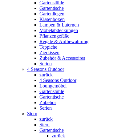
Gartenstühle
Gartentische
Gartenliegen
Kissenboxen
Lampen & Laternen
Möbelabdeckungen
Pflanzengefäße
Regale & Aufbewahrung
Teppiche
Zierkissen
Zubehör & Accessoires
Serien
4 Seasons Outdoor
zurück
4 Seasons Outdoor
Loungemöbel
Gartenstühle
Gartentische
Zubehör
Serien
Stern
zurück
Stern
Gartentische
zurück