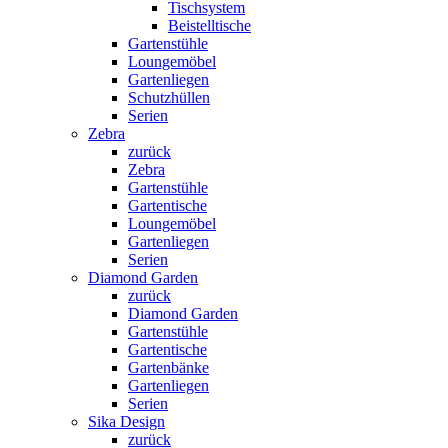
Tischsystem
Beistelltische
Gartenstühle
Loungemöbel
Gartenliegen
Schutzhüllen
Serien
Zebra
zurück
Zebra
Gartenstühle
Gartentische
Loungemöbel
Gartenliegen
Serien
Diamond Garden
zurück
Diamond Garden
Gartenstühle
Gartentische
Gartenbänke
Gartenliegen
Serien
Sika Design
zurück