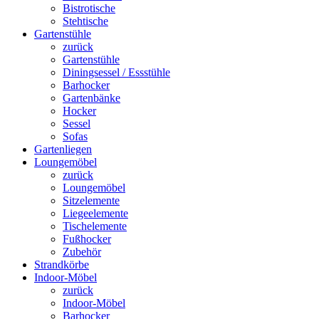
Bistrotische
Stehtische
Gartenstühle
zurück
Gartenstühle
Diningsessel / Essstühle
Barhocker
Gartenbänke
Hocker
Sessel
Sofas
Gartenliegen
Loungemöbel
zurück
Loungemöbel
Sitzelemente
Liegeelemente
Tischelemente
Fußhocker
Zubehör
Strandkörbe
Indoor-Möbel
zurück
Indoor-Möbel
Barhocker