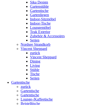
Sika Design
Gartenstühle
Gartentische
Gartenliegen
Indoor-Sitzmöbel
Indoor-Tische
Loungemöbel
Teak Exterior
Zubehör & Accessoires
Serien
Nordsee Strandkorb
Vincent Sheppard
zurück
Vincent Sheppard
Dining
Living
Stühle
Tische
Serien
Gartentische
zurück
Gartentische
Gartentische
Lounge-/Kaffeetische
Beistelltische