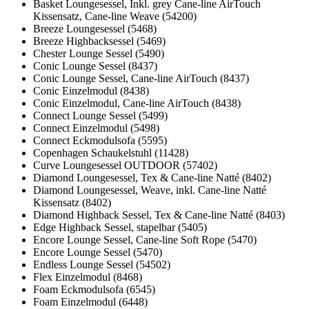
Basket Loungesessel, Inkl. grey Cane-line AirTouch
Kissensatz, Cane-line Weave (54200)
Breeze Loungesessel (5468)
Breeze Highbacksessel (5469)
Chester Lounge Sessel (5490)
Conic Lounge Sessel (8437)
Conic Lounge Sessel, Cane-line AirTouch (8437)
Conic Einzelmodul (8438)
Conic Einzelmodul, Cane-line AirTouch (8438)
Connect Lounge Sessel (5499)
Connect Einzelmodul (5498)
Connect Eckmodulsofa (5595)
Copenhagen Schaukelstuhl (11428)
Curve Loungesessel OUTDOOR (57402)
Diamond Loungesessel, Tex & Cane-line Natté (8402)
Diamond Loungesessel, Weave, inkl. Cane-line Natté
Kissensatz (8402)
Diamond Highback Sessel, Tex & Cane-line Natté (8403)
Edge Highback Sessel, stapelbar (5405)
Encore Lounge Sessel, Cane-line Soft Rope (5470)
Encore Lounge Sessel (5470)
Endless Lounge Sessel (54502)
Flex Einzelmodul (8468)
Foam Eckmodulsofa (6545)
Foam Einzelmodul (6448)